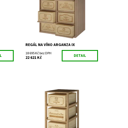
Dostupnost:
Do 3 týdnů
Kód:
BX2545
Značka:
Expovinalia
Záruka:
2 roky
REGÁL NA VÍNO ARGANZA IX
18 695 Kč bez DPH
L
DETAIL
22 621 Kč
Dřevěný regál na uskladnění vína.
Dostupnost:
Do 3 týdnů
Kód:
EX2563
Značka:
Expovinalia
Záruka:
2 roky