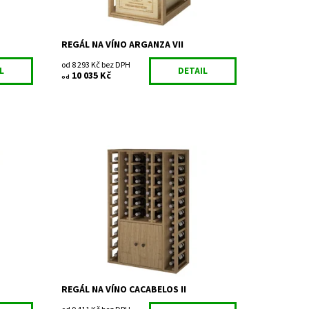
REGÁL NA VÍNO ARGANZA VII
od 8 293 Kč bez DPH
L
DETAIL
10 035 Kč
od
Dřevěný regál na uskladnění vína.
Smontováno z výroby
Dostupnost:
Do 3 týdnů
Kód:
EX2516
Značka:
Expovinalia
Záruka:
2 roky
REGÁL NA VÍNO CACABELOS II