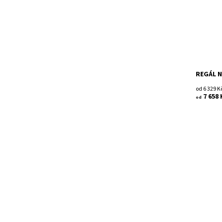
Dostupn
Kód:
Značka:
Záruka:
REGÁL N
od 6 329 K
7 658 
od
Dřevěný 
Smontov
Dostupn
Kód:
Značka:
Záruka: