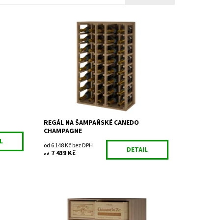
Dřevěný regál na uskladnění
šampaňského a sektu. Smontováno z
výroby
Dostupnost:
Do 3 týdnů
Kód:
EX2062
Značka:
Expovinalia
Záruka:
2 roky
REGÁL NA ŠAMPAŇSKÉ CANEDO
CHAMPAGNE
L
od 6 148 Kč bez DPH
DETAIL
7 439 Kč
od
Dřevěný regál na uskladnění vína.
Smontováno z výroby