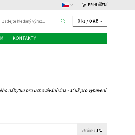
PŘIHLÁŠENÍ
0 ks /
0 Kč
ÁM
KONTAKTY
vého nábytku pro uchovávání vína - ať už pro vybavení
Stránka
1/1