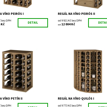
A VÍNO PEIRÓS I
REGÁL NA VÍNO PEIRÓS II
č bez DPH
od 9 921 Kč bez DPH
DETAIL
DETAI
 Kč
12 004 Kč
od
regál na uskladnění vína.
Dřevěný regál na uskladnění vína.
áno z výroby
Smontováno z výroby
ost:
Skladem
Dostupnost:
Do 3 týdnů
EX2014
Kód:
EX2035
Expovinalia
Značka:
Expovinalia
2 roky
Záruka:
2 roky
A VÍNO PETÍN II
REGÁL NA VÍNO QUILÓS I
č bez DPH
od 9 773 Kč bez DPH