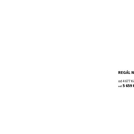
Dřevěný 
Smontov
Dostupn
Kód:
Značka:
Záruka:
REGÁL N
od 4 677 K
5 659 
od
Dřevěný 
Smontov