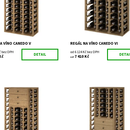
ost:
Skladem
Dostupnost:
Do 3 týdnů
EX2060
Kód:
EX2061
Expovinalia
Značka:
Expovinalia
2 roky
Záruka:
2 roky
A VÍNO CANEDO V
REGÁL NA VÍNO CANEDO VI
č bez DPH
od 6 124 Kč bez DPH
DETAIL
DETAI
Kč
7 410 Kč
od
regál na uskladnění vína.
Dřevěný regál na uskladnění vína.
áno z výroby
Dostupnost:
Do 3 týdnů
ost:
Do 3 týdnů
Kód:
EX2511
EX2510
Značka:
Expovinalia
Expovinalia
Záruka:
2 roky
2 roky