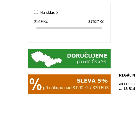
Na skladě
2169
Kč
37627
Kč
Dřevěný 
Smontov
Dostupn
Kód:
Značka:
Záruka:
REGÁL N
od 11 169
13 514
od
Dřevěný 
Smontov