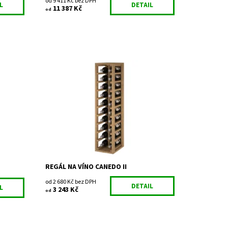
od 9 411 Kč bez DPH
L
DETAIL
11 387 Kč
od
Dřevěný regál na uskladnění vína.
Smontováno z výroby
Dostupnost:
Skladem
Kód:
EX2032
Značka:
Expovinalia
Záruka:
2 roky
REGÁL NA VÍNO CANEDO II
od 2 680 Kč bez DPH
DETAIL
L
3 243 Kč
od