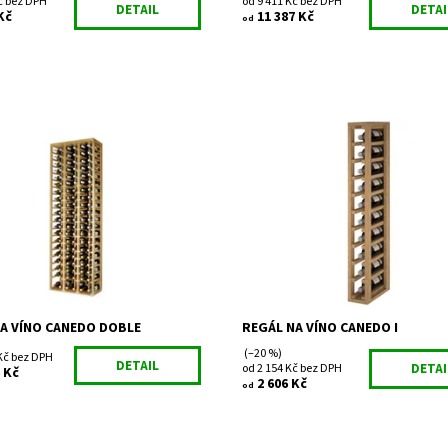
č bez DPH
od 9 411 Kč bez DPH
DETAIL
DETAI
Kč
11 387 Kč
od
regál na uskladnění vína.
Dřevěný regál na uskladnění vína.
áno z výroby
Smontováno z výroby
Momentálně
Dostupnost:
Skladem
ost:
nedostupné
Kód:
EX2031
EX2075
Značka:
Expovinalia
Expovinalia
Záruka:
2 roky
2 roky
A VÍNO CANEDO DOBLE
REGÁL NA VÍNO CANEDO I
(–20 %)
 Kč bez DPH
DETAIL
od 2 154 Kč bez DPH
DETAI
 Kč
2 606 Kč
od