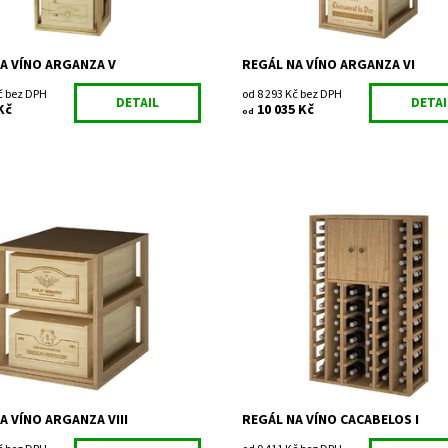
A VÍNO ARGANZA V
REGÁL NA VÍNO ARGANZA VI
č bez DPH
od 8 293 Kč bez DPH
DETAIL
DETAI
Kč
10 035 Kč
od
regál na uskladnění vína.
Dřevěný regál na uskladnění vína.
Smontováno z výroby
ost:
Do 3 týdnů
EX2562
Dostupnost:
Do 3 týdnů
Expovinalia
Kód:
EX2515
2 roky
Značka:
Expovinalia
Záruka:
2 roky
A VÍNO ARGANZA VIII
REGÁL NA VÍNO CACABELOS I