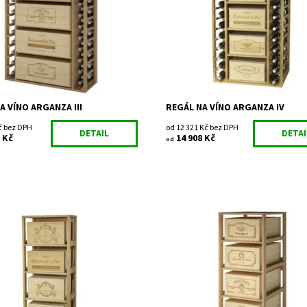
ost:
Do 3 týdnů
Dostupnost:
Do 3 týdnů
EX2542
Kód:
EX2546
Expovinalia
Značka:
Expovinalia
2 roky
Záruka:
2 roky
A VÍNO ARGANZA III
REGÁL NA VÍNO ARGANZA IV
č bez DPH
od 12 321 Kč bez DPH
DETAIL
DETAI
 Kč
14 908 Kč
od
regál na uskladnění vína. Včetně
Dřevěný regál na uskladnění vína.
věných beden. Smontováno z
Dostupnost:
Do 3 týdnů
Kód:
EX2564
ost:
Do 3 týdnů
Značka:
Expovinalia
EX2558
Záruka:
2 roky
Expovinalia
2 roky