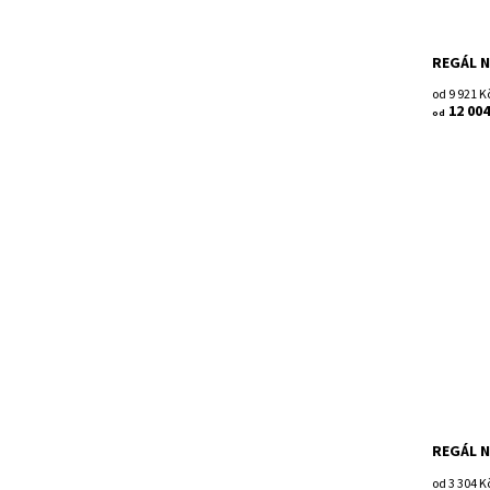
REGÁL N
od 9 921 K
12 004
od
Dřevěný 
Smontov
Dostupn
Kód:
Značka:
Záruka:
REGÁL N
od 3 304 K