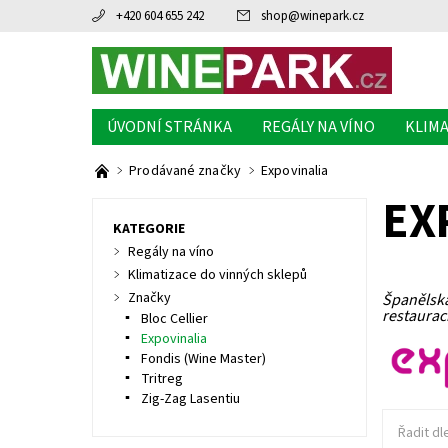
+420 604 655 242
shop
@
winepark.cz
ÚVODNÍ STRÁNKA
REGÁLY NA VÍNO
KLIMA
Prodávané značky
Expovinalia
EX
KATEGORIE
Regály na víno
Klimatizace do vinných sklepů
Značky
Španělská
restaurac
Bloc Cellier
Expovinalia
Fondis (Wine Master)
Tritreg
Zig-Zag Lasentiu
Řadit dl