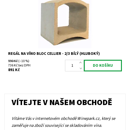
Dostupnost:
Skladem 1 ks
Kód:
TBL
Značka:
Bloc Cellier
Záruka:
2 roky
REGÁL NA VÍNO BLOC CELLIER - 2/3 BÍLÝ (HLUBOKÝ)
990 Kč
(–10 %)
736 Kč bez DPH
891 Kč
VÍTEJTE V NAŠEM OBCHODĚ
Vítáme Vás v internetovém obchodě Winepark.cz, který se
zaměřuje na zboží související se skladováním vína.