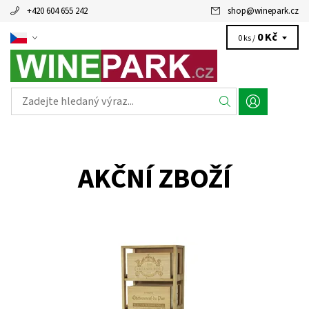
+420 604 655 242
shop
@
winepark.cz
0 Kč
0 ks /
AKČNÍ ZBOŽÍ
Dřevěný regál na uskladnění vína. Včetně čtyř dřevěných beden.
Smontováno z výroby
Dostupnost:
Do 3 týdnů
Kód:
EX2558