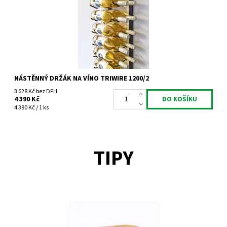
Značka:
Tritreg
Záruka:
2 roky
NÁSTĚNNÝ DRŽÁK NA VÍNO TRIWIRE 1200/2
3 628 Kč bez DPH
4 390 Kč
4 390 Kč / 1 ks
TIPY
Regál na uskladnění a prezentaci vína s hloubkou 30 cm.