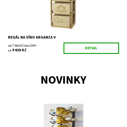
Značka:
Expovinalia
Záruka:
2 roky
REGÁL NA VÍNO ARGANZA V
od 7 964 Kč bez DPH
DETAIL
9 636 Kč
od
NOVINKY
Nástěnný kovový držák na víno Triwire 1200/2
Dostupnost:
Do 4 týdnů
Kód:
TW1200/2