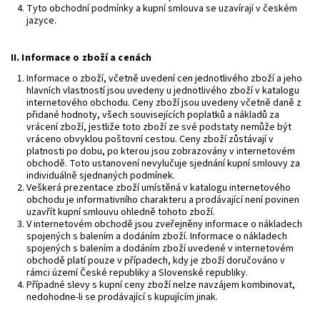
Tyto obchodní podmínky a kupní smlouva se uzavírají v českém
jazyce.
II.
Informace o zboží a cenách
Informace o zboží, včetně uvedení cen jednotlivého zboží a jeho
hlavních vlastností jsou uvedeny u jednotlivého zboží v katalogu
internetového obchodu. Ceny zboží jsou uvedeny včetně daně z
přidané hodnoty, všech souvisejících poplatků a nákladů za
vrácení zboží, jestliže toto zboží ze své podstaty nemůže být
vráceno obvyklou poštovní cestou. Ceny zboží zůstávají v
platnosti po dobu, po kterou jsou zobrazovány v internetovém
obchodě. Toto ustanovení nevylučuje sjednání kupní smlouvy za
individuálně sjednaných podmínek.
Veškerá prezentace zboží umístěná v katalogu internetového
obchodu je informativního charakteru a prodávající není povinen
uzavřít kupní smlouvu ohledně tohoto zboží.
V internetovém obchodě jsou zveřejněny informace o nákladech
spojených s balením a dodáním zboží. Informace o nákladech
spojených s balením a dodáním zboží uvedené v internetovém
obchodě platí pouze v případech, kdy je zboží doručováno v
rámci území České republiky a Slovenské republiky.
Případné slevy s kupní ceny zboží nelze navzájem kombinovat,
nedohodne-li se prodávající s kupujícím jinak.