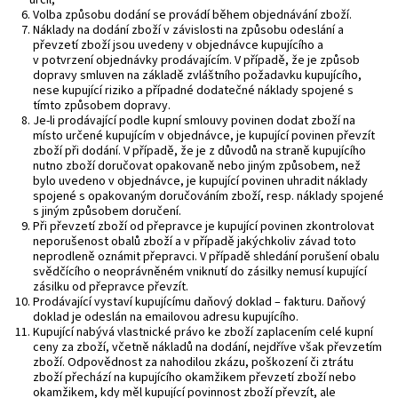
určil,
Volba způsobu dodání se provádí během objednávání zboží.
Náklady na dodání zboží v závislosti na způsobu odeslání a
převzetí zboží jsou uvedeny v objednávce kupujícího a
v potvrzení objednávky prodávajícím. V případě, že je způsob
dopravy smluven na základě zvláštního požadavku kupujícího,
nese kupující riziko a případné dodatečné náklady spojené s
tímto způsobem dopravy.
Je-li prodávající podle kupní smlouvy povinen dodat zboží na
místo určené kupujícím v objednávce, je kupující povinen převzít
zboží při dodání. V případě, že je z důvodů na straně kupujícího
nutno zboží doručovat opakovaně nebo jiným způsobem, než
bylo uvedeno v objednávce, je kupující povinen uhradit náklady
spojené s opakovaným doručováním zboží, resp. náklady spojené
s jiným způsobem doručení.
Při převzetí zboží od přepravce je kupující povinen zkontrolovat
neporušenost obalů zboží a v případě jakýchkoliv závad toto
neprodleně oznámit přepravci. V případě shledání porušení obalu
svědčícího o neoprávněném vniknutí do zásilky nemusí kupující
zásilku od přepravce převzít.
Prodávající vystaví kupujícímu daňový doklad – fakturu. Daňový
doklad je odeslán na emailovou adresu kupujícího.
Kupující nabývá vlastnické právo ke zboží zaplacením celé kupní
ceny za zboží, včetně nákladů na dodání, nejdříve však převzetím
zboží. Odpovědnost za nahodilou zkázu, poškození či ztrátu
zboží přechází na kupujícího okamžikem převzetí zboží nebo
okamžikem, kdy měl kupující povinnost zboží převzít, ale