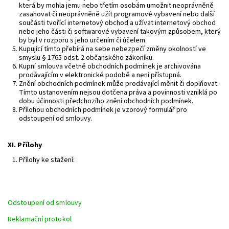
která by mohla jemu nebo třetím osobám umožnit neoprávněně
zasahovat či neoprávněně užít programové vybavení nebo další
součásti tvořící internetový obchod a užívat internetový obchod
nebo jeho části či softwarové vybavení takovým způsobem, který
by byl v rozporu s jeho určením či účelem.
Kupující tímto přebírá na sebe nebezpečí změny okolností ve
smyslu § 1765 odst. 2 občanského zákoníku.
Kupní smlouva včetně obchodních podmínek je archivována
prodávajícím v elektronické podobě a není přístupná.
Znění obchodních podmínek může prodávající měnit či doplňovat.
Tímto ustanovením nejsou dotčena práva a povinnosti vzniklá po
dobu účinnosti předchozího znění obchodních podmínek.
Přílohou obchodních podmínek je vzorový formulář pro
odstoupení od smlouvy.
XI.
Přílohy
Přílohy ke stažení:
Odstoupení od smlouvy
Reklamační protokol