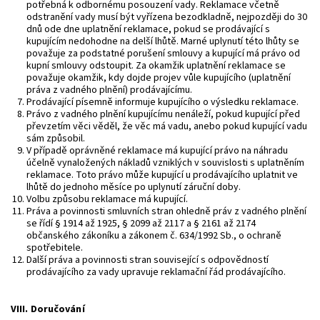
potřebná k odbornému posouzení vady. Reklamace včetně
odstranění vady musí být vyřízena bezodkladně, nejpozději do 30
dnů ode dne uplatnění reklamace, pokud se prodávající s
kupujícím nedohodne na delší lhůtě. Marné uplynutí této lhůty se
považuje za podstatné porušení smlouvy a kupující má právo od
kupní smlouvy odstoupit. Za okamžik uplatnění reklamace se
považuje okamžik, kdy dojde projev vůle kupujícího (uplatnění
práva z vadného plnění) prodávajícímu.
Prodávající písemně informuje kupujícího o výsledku reklamace.
Právo z vadného plnění kupujícímu nenáleží, pokud kupující před
převzetím věci věděl, že věc má vadu, anebo pokud kupující vadu
sám způsobil.
V případě oprávněné reklamace má kupující právo na náhradu
účelně vynaložených nákladů vzniklých v souvislosti s uplatněním
reklamace. Toto právo může kupující u prodávajícího uplatnit ve
lhůtě do jednoho měsíce po uplynutí záruční doby.
Volbu způsobu reklamace má kupující.
Práva a povinnosti smluvních stran ohledně práv z vadného plnění
se řídí § 1914 až 1925, § 2099 až 2117 a § 2161 až 2174
občanského zákoníku a zákonem č. 634/1992 Sb., o ochraně
spotřebitele.
Další práva a povinnosti stran související s odpovědností
prodávajícího za vady upravuje reklamační řád prodávajícího.
VIII.
Doručování