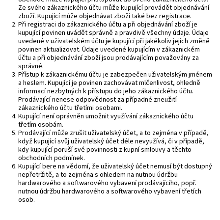
Ze svého zákaznického účtu může kupující provádět objednávání
zboží. Kupující může objednávat zboží také bez registrace.
Při registraci do zákaznického účtu a při objednávání zboží je
kupující povinen uvádět správně a pravdivě všechny údaje. Údaje
uvedené v uživatelském účtu je kupující při jakékoliv jejich změně
povinen aktualizovat. Údaje uvedené kupujícím v zákaznickém
účtu a při objednávání zboží jsou prodávajícím považovány za
správné.
Přístup k zákaznickému účtu je zabezpečen uživatelským jménem
a heslem. Kupující je povinen zachovávat mlčenlivost, ohledně
informací nezbytných k přístupu do jeho zákaznického účtu.
Prodávající nenese odpovědnost za případné zneužití
zákaznického účtu třetími osobami.
Kupující není oprávněn umožnit využívání zákaznického účtu
třetím osobám.
Prodávající může zrušit uživatelský účet, a to zejména v případě,
když kupující svůj uživatelský účet déle nevyužívá, či v případě,
kdy kupující poruší své povinnosti z kupní smlouvy a těchto
obchodních podmínek.
Kupující bere na vědomí, že uživatelský účet nemusí být dostupný
nepřetržitě, a to zejména s ohledem na nutnou údržbu
hardwarového a softwarového vybavení prodávajícího, popř.
nutnou údržbu hardwarového a softwarového vybavení třetích
osob.