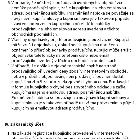
V případě, že některý z požadavků uvedených v objednávce
nemůže prodávající splnit, zašle kupujícímu na jeho emailovou
adresu pozměněnou nabídku. Pozměněná nabídka se považuje za
nový návrh kupní smlouvy a kupní smlouva je v takovém případě
uzavřena potvrzením kupujícího o přijetí této nabídky
prodávajícímu na jeho emailovou adresu uvedenu v těchto
obchodních podmínkách.
Všechny objednávky přijaté prodávajícím jsou závazné. Kupující
může zrušit objednávku, dokud není kupujícímu doručeno
oznámení o přijetí objednávky prodávajícím. Kupující může zrušit
objednávku telefonicky na telefonní číslo nebo email
prodávajícího uvedený v těchto obchodních podmínkách.
V případě, že došlo ke zjevné technické chybě na straně
prodávajícího při uvedení ceny zboží v internetovém obchodě,
nebo v průběhu objednávání, není prodávající povinen dodat
kupujícímu zboží za tuto zcela zjevně chybnou cenu. Prodávající
informuje kupujícího o chybě bez zbytečného odkladu a zašle
kupujícímu na jeho emailovou adresu pozměněnou nabídku.
Pozměněná nabídka se považuje za nový návrh kupní smlouvy a
kupní smlouva je v takovém případě uzavřena potvrzením o přijetí
kupujícím na emailovou adresu prodávajícího.
IV.
Zákaznický účet
Na základě registrace kupujícího provedené v internetovém
obchodě může kupující přistupovat do svého zákaznického účtu.