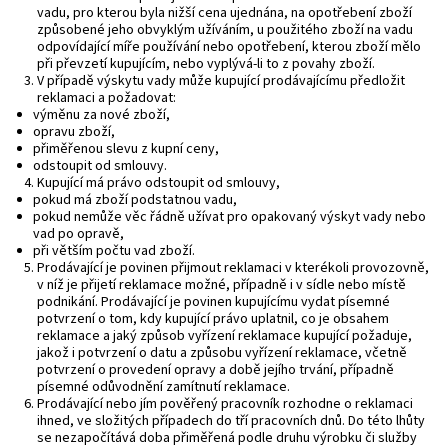
vadu, pro kterou byla nižší cena ujednána, na opotřebení zboží
způsobené jeho obvyklým užíváním, u použitého zboží na vadu
odpovídající míře používání nebo opotřebení, kterou zboží mělo
při převzetí kupujícím, nebo vyplývá-li to z povahy zboží.
V případě výskytu vady může kupující prodávajícímu předložit
reklamaci a požadovat:
výměnu za nové zboží,
opravu zboží,
přiměřenou slevu z kupní ceny,
odstoupit od smlouvy.
Kupující má právo odstoupit od smlouvy,
pokud má zboží podstatnou vadu,
pokud nemůže věc řádně užívat pro opakovaný výskyt vady nebo
vad po opravě,
při větším počtu vad zboží.
Prodávající je povinen přijmout reklamaci v kterékoli provozovně,
v níž je přijetí reklamace možné, případně i v sídle nebo místě
podnikání. Prodávající je povinen kupujícímu vydat písemné
potvrzení o tom, kdy kupující právo uplatnil, co je obsahem
reklamace a jaký způsob vyřízení reklamace kupující požaduje,
jakož i potvrzení o datu a způsobu vyřízení reklamace, včetně
potvrzení o provedení opravy a době jejího trvání, případně
písemné odůvodnění zamítnutí reklamace.
Prodávající nebo jím pověřený pracovník rozhodne o reklamaci
ihned, ve složitých případech do tří pracovních dnů. Do této lhůty
se nezapočítává doba přiměřená podle druhu výrobku či služby