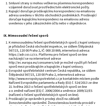
Smluvní strany si mohou veškerou písemnou korespondenci
vzájemně doručovat prostřednictvím elektronické pošty.
Kupující doručuje prodávajícímu korespondenci na emailovou
adresu uvedenu v těchto obchodních podmínkách. Prodávající
doručuje kupujícímu korespondenci na emailovou adresu
uvedenou v jeho zákaznickém účtu nebo v objednávce.
IX.
Mimosoudní řešení sporů
K mimosoudnímu řešení spotřebitelských sporů z kupní smlouvy
je příslušná Česká obchodní inspekce, se sídlem Štěpánská
567/15, 120 00 Praha 2, IČ: 000 20 869, internetová adresa:
https://adr.coi.cz/cs. Platformu pro řešení sporů on-line
nacházející se na internetové adrese
http://ec.europa.eu/consumers/odr je možné využít při řešení
sporů mezi prodávajícím a kupujícím z kupní smlouvy.
Evropské spotřebitelské centrum Česká republika, se sídlem
Štěpánská 567/15, 120 00 Praha 2, internetová adresa:
http://www.evropskyspotrebitel.cz je kontaktním místem podle
Nařízení Evropského parlamentu a Rady (EU) č. 524/2013 ze dne
21. května 2013 o řešení spotřebitelských sporů on-line
a o změně nařízení (ES) č. 2006/2004 a směrnice 2009/22/ES
(nařízení o řešení spotřebitelských sporů on-line).
Prodávající je oprávněn k prodeji zboží na základě
živnostenského oprávnění. Živnostenskou kontrolu provádí v