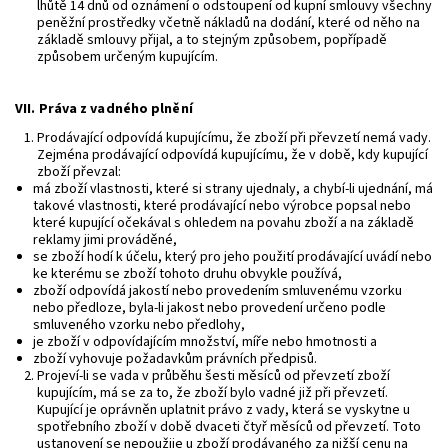
lhůtě 14 dnů od oznámení o odstoupení od kupní smlouvy všechny
peněžní prostředky včetně nákladů na dodání, které od něho na
základě smlouvy přijal, a to stejným způsobem, popřípadě
způsobem určeným kupujícím.
VII.
Práva z vadného plnění
Prodávající odpovídá kupujícímu, že zboží při převzetí nemá vady.
Zejména prodávající odpovídá kupujícímu, že v době, kdy kupující
zboží převzal:
má zboží vlastnosti, které si strany ujednaly, a chybí-li ujednání, má
takové vlastnosti, které prodávající nebo výrobce popsal nebo
které kupující očekával s ohledem na povahu zboží a na základě
reklamy jimi prováděné,
se zboží hodí k účelu, který pro jeho použití prodávající uvádí nebo
ke kterému se zboží tohoto druhu obvykle používá,
zboží odpovídá jakostí nebo provedením smluvenému vzorku
nebo předloze, byla-li jakost nebo provedení určeno podle
smluveného vzorku nebo předlohy,
je zboží v odpovídajícím množství, míře nebo hmotnosti a
zboží vyhovuje požadavkům právních předpisů.
Projeví-li se vada v průběhu šesti měsíců od převzetí zboží
kupujícím, má se za to, že zboží bylo vadné již při převzetí.
Kupující je oprávněn uplatnit právo z vady, která se vyskytne u
spotřebního zboží v době dvaceti čtyř měsíců od převzetí. Toto
ustanovení se nepoužije u zboží prodávaného za nižší cenu na