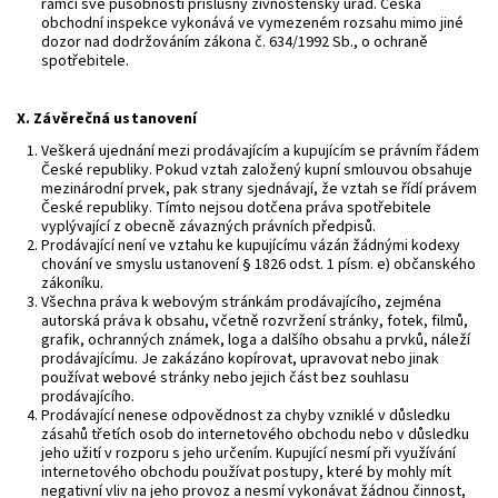
rámci své působnosti příslušný živnostenský úřad. Česká
obchodní inspekce vykonává ve vymezeném rozsahu mimo jiné
dozor nad dodržováním zákona č. 634/1992 Sb., o ochraně
spotřebitele.
X.
Závěrečná ustanovení
Veškerá ujednání mezi prodávajícím a kupujícím se právním řádem
České republiky. Pokud vztah založený kupní smlouvou obsahuje
mezinárodní prvek, pak strany sjednávají, že vztah se řídí právem
České republiky. Tímto nejsou dotčena práva spotřebitele
vyplývající z obecně závazných právních předpisů.
Prodávající není ve vztahu ke kupujícímu vázán žádnými kodexy
chování ve smyslu ustanovení § 1826 odst. 1 písm. e) občanského
zákoníku.
Všechna práva k webovým stránkám prodávajícího, zejména
autorská práva k obsahu, včetně rozvržení stránky, fotek, filmů,
grafik, ochranných známek, loga a dalšího obsahu a prvků, náleží
prodávajícímu. Je zakázáno kopírovat, upravovat nebo jinak
používat webové stránky nebo jejich část bez souhlasu
prodávajícího.
Prodávající nenese odpovědnost za chyby vzniklé v důsledku
zásahů třetích osob do internetového obchodu nebo v důsledku
jeho užití v rozporu s jeho určením. Kupující nesmí při využívání
internetového obchodu používat postupy, které by mohly mít
negativní vliv na jeho provoz a nesmí vykonávat žádnou činnost,