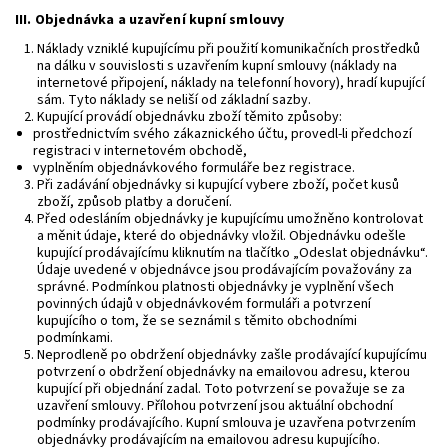
III.
Objednávka a uzavření kupní smlouvy
Náklady vzniklé kupujícímu při použití komunikačních prostředků
na dálku v souvislosti s uzavřením kupní smlouvy (náklady na
internetové připojení, náklady na telefonní hovory), hradí kupující
sám. Tyto náklady se neliší od základní sazby.
Kupující provádí objednávku zboží těmito způsoby:
prostřednictvím svého zákaznického účtu, provedl-li předchozí
registraci v internetovém obchodě,
vyplněním objednávkového formuláře bez registrace.
Při zadávání objednávky si kupující vybere zboží, počet kusů
zboží, způsob platby a doručení.
Před odesláním objednávky je kupujícímu umožněno kontrolovat
a měnit údaje, které do objednávky vložil. Objednávku odešle
kupující prodávajícímu kliknutím na tlačítko „Odeslat objednávku“.
Údaje uvedené v objednávce jsou prodávajícím považovány za
správné. Podmínkou platnosti objednávky je vyplnění všech
povinných údajů v objednávkovém formuláři a potvrzení
kupujícího o tom, že se seznámil s těmito obchodními
podmínkami.
Neprodleně po obdržení objednávky zašle prodávající kupujícímu
potvrzení o obdržení objednávky na emailovou adresu, kterou
kupující při objednání zadal. Toto potvrzení se považuje se za
uzavření smlouvy. Přílohou potvrzení jsou aktuální obchodní
podmínky prodávajícího. Kupní smlouva je uzavřena potvrzením
objednávky prodávajícím na emailovou adresu kupujícího.