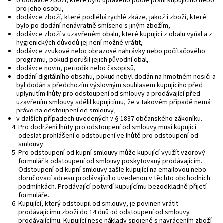
o dodávce zboží, které bylo upraveno podle přání kupujícího nebo
pro jeho osobu,
dodávce zboží, které podléhá rychlé zkáze, jakož i zboží, které
bylo po dodání nenávratně smíseno s jiným zbožím,
dodávce zboží v uzavřeném obalu, které kupující z obalu vyňal a z
hygienických důvodů jej není možné vrátit,
dodávce zvukové nebo obrazové nahrávky nebo počítačového
programu, pokud porušil jejich původní obal,
dodávce novin, periodik nebo časopisů,
dodání digitálního obsahu, pokud nebyl dodán na hmotném nosiči a
byl dodán s předchozím výslovným souhlasem kupujícího před
uplynutím lhůty pro odstoupení od smlouvy a prodávající před
uzavřením smlouvy sdělil kupujícímu, že v takovém případě nemá
právo na odstoupení od smlouvy,
v dalších případech uvedených v § 1837 občanského zákoníku.
Pro dodržení lhůty pro odstoupení od smlouvy musí kupující
odeslat prohlášení o odstoupení ve lhůtě pro odstoupení od
smlouvy.
Pro odstoupení od kupní smlouvy může kupující využít vzorový
formulář k odstoupení od smlouvy poskytovaný prodávajícím.
Odstoupení od kupní smlouvy zašle kupující na emailovou nebo
doručovací adresu prodávajícího uvedenou v těchto obchodních
podmínkách. Prodávající potvrdí kupujícímu bezodkladně přijetí
formuláře.
Kupující, který odstoupil od smlouvy, je povinen vrátit
prodávajícímu zboží do 14 dnů od odstoupení od smlouvy
prodávajícímu. Kupující nese náklady spojené s navrácením zboží