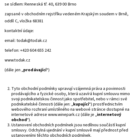
se sídlem: Renneská tř. 40, 639 00 Brno
zapsané v obchodním rejstříku vedeném Krajským soudem v Brně,
oddíl C, vložka 68381
kontaktní údaje:
email: todak@todak.cz
telefon:
+420 604 655 242
www.todak.cz
(dále jen „
prodávající
“)
Tyto obchodní podmínky upravují vzájemná práva a povinnosti
prodávajícího a fyzické osoby, která uzavírá kupní smlouvu mimo
svoji podnikatelskou činnost jako spotřebitel, nebo v rámci své
podnikatelské činnosti (dále jen: „
kupující
“) prostřednictvím
webového rozhraní umístěného na webové stránce dostupné na
internetové adrese www.winepark.cz (dále je „
internetový
obchod
“).
Ustanovení obchodních podmínek jsou nedílnou součástí kupní
smlouvy. Odchylná ujednání v kupní smlouvě mají přednost před
ustanoveními těchto obchodních podmínek.