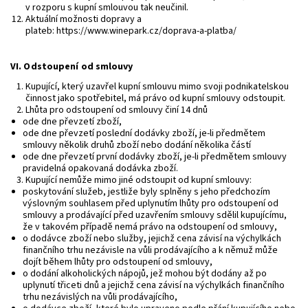
v rozporu s kupní smlouvou tak neučinil.
Aktuální možnosti dopravy a
plateb: https://www.winepark.cz/doprava-a-platba/
VI.
Odstoupení od smlouvy
Kupující, který uzavřel kupní smlouvu mimo svoji podnikatelskou
činnost jako spotřebitel, má právo od kupní smlouvy odstoupit.
Lhůta pro odstoupení od smlouvy činí 14 dnů
ode dne převzetí zboží,
ode dne převzetí poslední dodávky zboží, je-li předmětem
smlouvy několik druhů zboží nebo dodání několika částí
ode dne převzetí první dodávky zboží, je-li předmětem smlouvy
pravidelná opakovaná dodávka zboží.
Kupující nemůže mimo jiné odstoupit od kupní smlouvy:
poskytování služeb, jestliže byly splněny s jeho předchozím
výslovným souhlasem před uplynutím lhůty pro odstoupení od
smlouvy a prodávající před uzavřením smlouvy sdělil kupujícímu,
že v takovém případě nemá právo na odstoupení od smlouvy,
o dodávce zboží nebo služby, jejichž cena závisí na výchylkách
finančního trhu nezávisle na vůli prodávajícího a k němuž může
dojít během lhůty pro odstoupení od smlouvy,
o dodání alkoholických nápojů, jež mohou být dodány až po
uplynutí třiceti dnů a jejichž cena závisí na výchylkách finančního
trhu nezávislých na vůli prodávajícího,