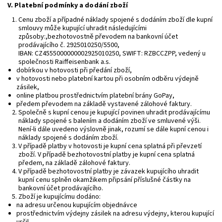
V.
Platební podmínky a dodání zboží
Cenu zboží a případné náklady spojené s dodáním zboží dle kupní
smlouvy může kupující uhradit následujícími
způsoby:,bezhotovostně převodem na bankovní účet
prodávajícího č. 2925010250/5500,
IBAN:
CZ4555000000002925010250, SWIFT:
RZBCCZPP,
vedený u
společnosti
Raiffeisenbank a.s.
dobírkou v hotovosti při předání zboží,
v hotovosti nebo platební kartou při osobním odběru výdejně
zásilek,
online platbou prostřednictvím platební brány GoPay,
předem převodem na základě vystavené zálohové faktury.
Společně s kupní cenou je kupující povinen uhradit prodávajícímu
náklady spojené s balením a dodáním zboží ve smluvené výši.
Není-li dále uvedeno výslovně jinak, rozumí se dále kupní cenou i
náklady spojené s dodáním zboží.
V případě platby v hotovosti je kupní cena splatná při převzetí
zboží. V případě bezhotovostní platby je kupní cena splatná
předem, na základě zálohové faktury.
V případě bezhotovostní platby je závazek kupujícího uhradit
kupní cenu splněn okamžikem připsání příslušné částky na
bankovní účet prodávajícího.
Zboží je kupujícímu dodáno:
na adresu určenou kupujícím objednávce
prostřednictvím výdejny zásilek na adresu výdejny, kterou kupující