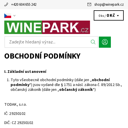
+420 604 655 242
shop
@
winepark.cz
0 Kč
0 ks /
OBCHODNÍ PODMÍNKY
I.
Základní ustanovení
Tyto všeobecné obchodní podmínky (dále jen „
obchodní
podmínky
“) jsou vydané dle § 1751 a násl. zákona č. 89/2012 Sb.,
občanský zákoník (dále jen „
občanský zákoník
“)
TODAK, s.r.o.
IČ: 29250102
DIČ: CZ 29250102