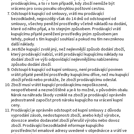
prodávajícímu, a to i v tom případě, kdy zboží nemůže být
vráceno pro svou povahu obvyklou poštovní cestou.
Odstoupí-li kupující od smlouvy, vrátí mu prodávající
bezodkladně, nejpozději však do 14 dnů od odstoupení od
smlouvy, všechny peněžní prostředky včetně nákladů na dodání,
které od něho přijal, a to stejným způsobem. Prodávající vrátí
kupujícímu přijaté peněžení prostředky jiným způsobem jen
tehdy, pokud s tím kupující souhlasí a pokud mu tím nevzniknou
další náklady.
Jestliže kupující zvolil jiný, než nejlevnější způsob dodání zboží,
který prodávající nabízí, vrátí prodávající kupujícímu náklady na
dodání zboží ve výši odpovídající nejlevnějšímu nabízenému
způsobu dodání zboží.
Odstoupí-li kupující od kupní smlouvy, není prodávající povinen
vrátit přijaté peněžní prostředky kupujícímu dříve, než mu kupující
zboží předá nebo prokáže, že zboží prodávajícímu odeslal.
Zboží musí vrátit kupující prodávajícímu nepoškozené,
neopotřebené a neznečištěné a je-li to možné, v původním obalu.
Nárok na náhradu škody vzniklé na zboží je prodávající oprávněn
jednostranně započíst proti nároku kupujícího na vrácení kupní
ceny.
Prodávající je oprávněn odstoupit od kupní smlouvy z důvodu
vyprodání zásob, nedostupnosti zboží, anebo když výrobce,
dovozce anebo dodavatel zboží přerušil výrobu nebo dovoz
zboží. Prodávající bezodkladně informuje kupujícího
prostřednictví emailové adresy uvedené v objednávce a vrátí ve