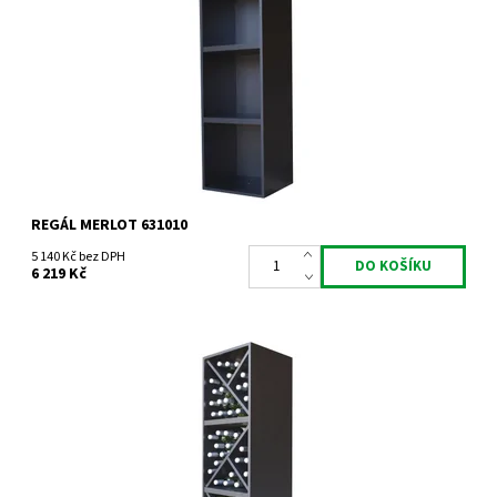
Dostupnost:
Do 3 týdnů
Kód:
631010
Značka:
Expovinalia
Záruka:
2 roky
REGÁL MERLOT 631010
5 140 Kč bez DPH
6 219 Kč
Regál univerzální. Smontováno z výroby
Dostupnost:
Do 3 týdnů
Kód:
631615
Značka:
Expovinalia
Záruka:
2 roky