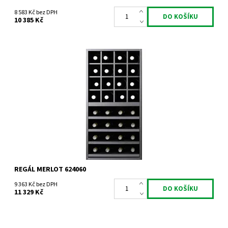
8 583 Kč bez DPH
10 385 Kč
Regál univerzální. Smontováno z výroby
Dostupnost:
Do 3 týdnů
Kód:
624060
Značka:
Expovinalia
Záruka:
2 roky
REGÁL MERLOT 624060
9 363 Kč bez DPH
11 329 Kč