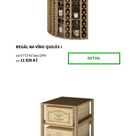
Značka:
Expovinalia
Záruka:
2 roky
REGÁL NA VÍNO QUILÓS I
od 9 773 Kč bez DPH
DETAIL
11 825 Kč
od
Dřevěný regál na uskladnění vína.
Dostupnost:
Do 3 týdnů
Kód:
EX2562
Značka:
Expovinalia
Záruka:
2 roky