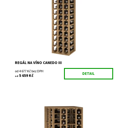
Dřevěný regál na uskladnění vína. Smontováno z výroby
Dostupnost:
Skladem
Kód:
EX2033
Značka:
Expovinalia
Záruka:
2 roky
REGÁL NA VÍNO CANEDO III
od 4 677 Kč bez DPH
DETAIL
5 659 Kč
od
Dřevěný regál na uskladnění vína. Smontováno z výroby
Dostupnost:
Do 3 týdnů
Kód:
EX2035