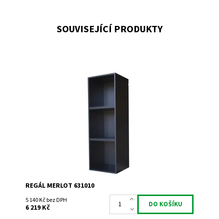
SOUVISEJÍCÍ PRODUKTY
Regál univerzální. Smontováno z výroby
Dostupnost:
Do 3 týdnů
Kód:
631010
Značka:
Expovinalia
Záruka:
2 roky
REGÁL MERLOT 631010
5 140 Kč bez DPH
6 219 Kč