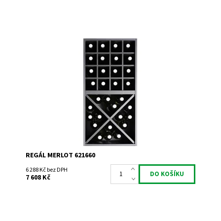
Regál univerzální. Smontováno z výroby
Dostupnost:
Do 3 týdnů
Kód:
621660
Značka:
Expovinalia
Záruka:
2 roky
REGÁL MERLOT 621660
6 288 Kč bez DPH
7 608 Kč