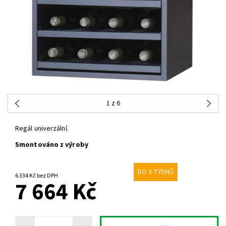
1
z 6
Regál univerzální.
Smontováno z výroby
DO 3 TÝDNŮ
6 334 Kč bez DPH
7 664 Kč