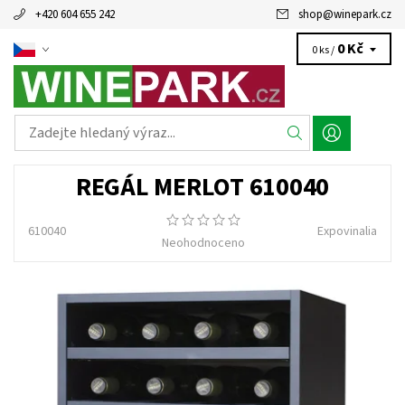
+420 604 655 242
shop
@
winepark.cz
0 Kč
0 ks /
REGÁL MERLOT 610040
610040
Expovinalia
Neohodnoceno