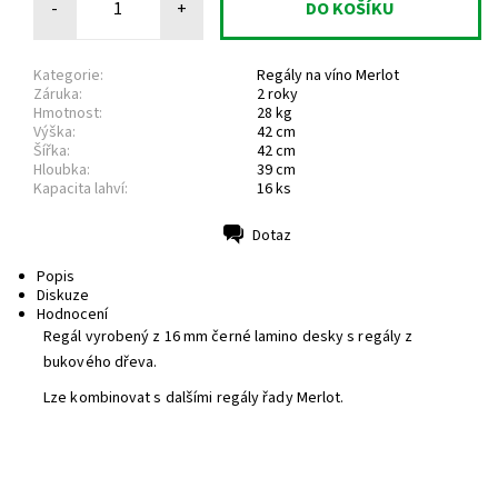
-
+
Kategorie:
Regály na víno Merlot
Záruka:
2 roky
Hmotnost:
28 kg
Výška:
42 cm
Šířka:
42 cm
Hloubka:
39 cm
Kapacita lahví:
16 ks
Dotaz
Tisk
Popis
Diskuze
Hodnocení
Regál vyrobený z 16 mm černé lamino desky s regály z
bukového dřeva.
Lze kombinovat s dalšími regály řady Merlot.