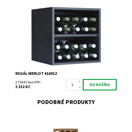
Regál univerzální. Smontováno z výroby
Dostupnost:
Do 3 týdnů
Kód:
610012
Značka:
Expovinalia
Záruka:
2 roky
REGÁL MERLOT 610012
2 754 Kč bez DPH
3 332 Kč
PODOBNÉ PRODUKTY