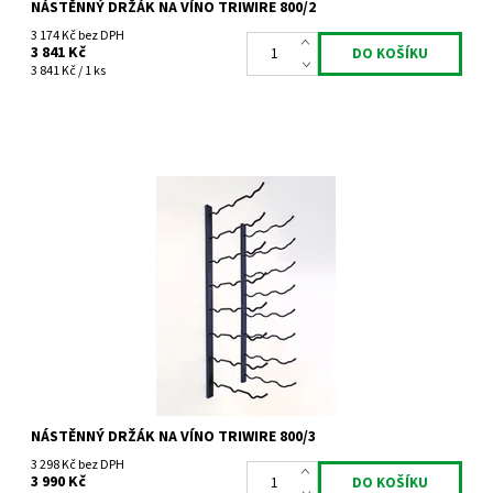
NÁSTĚNNÝ DRŽÁK NA VÍNO TRIWIRE 800/2
3 174 Kč bez DPH
3 841 Kč
3 841 Kč / 1 ks
Nástěnný kovový držák na víno Triwire 800/3
Dostupnost:
Do 4 týdnů
Kód:
TW800/3
Značka:
Tritreg
Záruka:
2 roky
NÁSTĚNNÝ DRŽÁK NA VÍNO TRIWIRE 800/3
3 298 Kč bez DPH
3 990 Kč