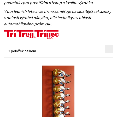
podmínky pro prvotřídní přístup a kvalitu výrobku.
V posledních letech se firma zaměřuje na složitější zákazníky
v oblasti výrobci nábytku, bílé techniky a v oblasti
automobilového průmyslu.
9
položek celkem
Nástěnný kovový držák na víno Triwire 1200/1
Dostupnost:
Do 4 týdnů
Kód:
TW1200_1
Značka:
Tritreg
Záruka:
2 roky