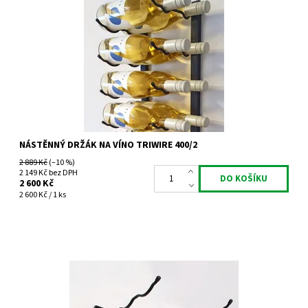
Nástěnný kovový držák na víno Triwire 400/2
Dostupnost:
Do 4 týdnů
Kód:
TW400/2
Značka:
Tritreg
Záruka:
2 roky
NÁSTĚNNÝ DRŽÁK NA VÍNO TRIWIRE 400/2
2 889 Kč
(–10 %)
2 149 Kč bez DPH
2 600 Kč
2 600 Kč / 1 ks
Nástěnný kovový držák na víno Triwire 400/3
Dostupnost:
Skladem 3 ks