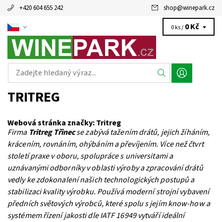
+420 604 655 242
shop
@
winepark.cz
0 Kč
0 ks /
TRITREG
Webová stránka značky:
Tritreg
Firma
Tritreg Třinec
se zabývá tažením drátů, jejich žíháním,
krácením, rovnáním, ohýbáním a převíjením. Více než čtvrt
století praxe v oboru, spolupráce s universitami a
uznávanými odborníky v oblasti výroby a zpracování drátů
vedly ke zdokonalení našich technologických postupů a
stabilizaci kvality výrobku. Používá moderní strojní vybavení
předních světových výrobců, které spolu s jejím know-how a
systémem řízení jakosti dle IATF 16949 vytváří ideální