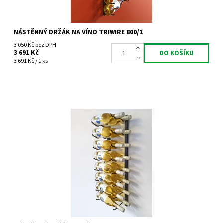
NÁSTĚNNÝ DRŽÁK NA VÍNO TRIWIRE 800/1
3 050 Kč bez DPH
3 691 Kč
3 691 Kč / 1 ks
Nástěnný kovový držák na víno Triwire 800/2
Dostupnost:
Do 4 týdnů
Kód:
TW800/2
Značka:
Tritreg
Záruka:
2 roky