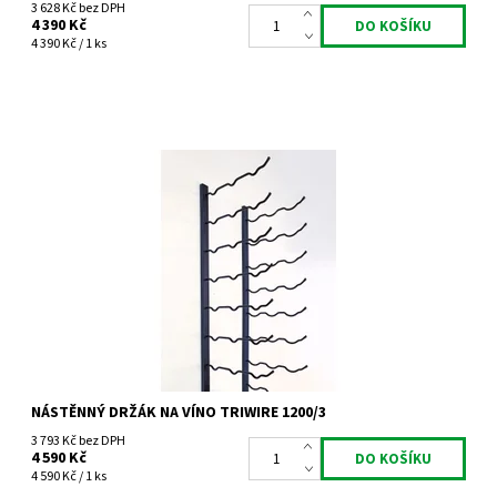
3 628 Kč bez DPH
4 390 Kč
4 390 Kč / 1 ks
Nástěnný kovový držák na víno Triwire 1200/3
Dostupnost:
Do 4 týdnů
Kód:
TW1200_3
Značka:
Tritreg
Záruka:
2 roky
NÁSTĚNNÝ DRŽÁK NA VÍNO TRIWIRE 1200/3
3 793 Kč bez DPH
4 590 Kč
4 590 Kč / 1 ks