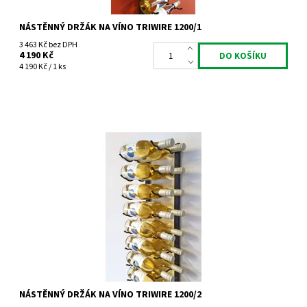
NÁSTĚNNÝ DRŽÁK NA VÍNO TRIWIRE 1200/1
3 463 Kč bez DPH
4 190 Kč
4 190 Kč / 1 ks
Nástěnný kovový držák na víno Triwire 1200/2
Dostupnost:
Do 4 týdnů
Kód:
TW1200/2
Značka:
Tritreg
Záruka:
2 roky
NÁSTĚNNÝ DRŽÁK NA VÍNO TRIWIRE 1200/2