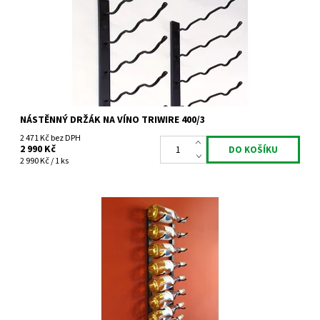
Kód:
TW400/3
Značka:
Tritreg
Záruka:
2 roky
NÁSTĚNNÝ DRŽÁK NA VÍNO TRIWIRE 400/3
2 471 Kč bez DPH
2 990 Kč
2 990 Kč / 1 ks
Nástěnný kovový držák na víno Triwire 800/1
Dostupnost:
Skladem 3 ks
Kód:
TW800/1
Značka:
Tritreg
Záruka:
2 roky