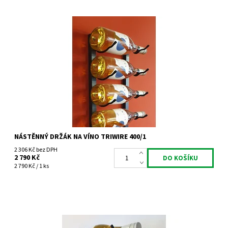
Nástěnný kovový držák na víno Triwire 400/1
Dostupnost:
Skladem 3 ks
Kód:
TW400/1
Značka:
Tritreg
Záruka:
2 roky
NÁSTĚNNÝ DRŽÁK NA VÍNO TRIWIRE 400/1
2 306 Kč bez DPH
2 790 Kč
2 790 Kč / 1 ks