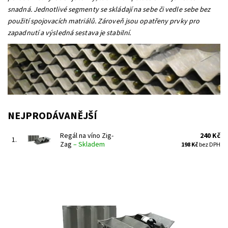
snadná. Jednotlivé segmenty se skládají na sebe či vedle sebe bez
použití spojovacích matriálů. Zároveň jsou opatřeny prvky pro
zapadnutí a výsledná sestava je stabilní.
NEJPRODÁVANĚJŠÍ
Regál na víno Zig-
240 Kč
1.
Zag
–
Skladem
198 Kč
bez DPH
Regál na uskladnění a prezentaci vína.
Dostupnost:
Skladem 2 ks
Kód:
ZZ01
Značka:
Zig-Zag Lasentiu