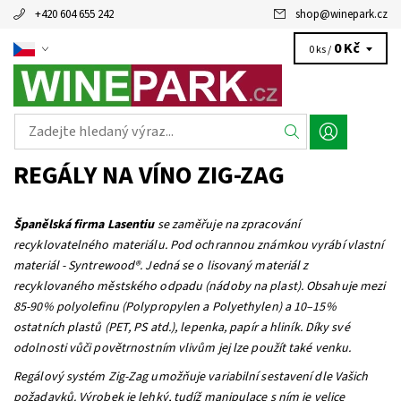
+420 604 655 242
shop
@
winepark.cz
0 Kč
0 ks /
REGÁLY NA VÍNO ZIG-ZAG
Španělská firma Lasentiu
se zaměřuje na zpracování
recyklovatelného materiálu. Pod ochrannou známkou vyrábí vlastní
materiál - Syntrewood®. Jedná se o lisovaný materiál z
recyklovaného městského odpadu (nádoby na plast). Obsahuje mezi
85-90% polyolefinu (Polypropylen a Polyethylen) a 10–15%
ostatních plastů (PET, PS atd.), lepenka, papír a hliník. Díky své
odolnosti vůči povětrnostním vlivům jej lze použít také venku.
Regálový systém Zig-Zag umožňuje variabilní sestavení dle Vašich
požadavků. Výrobek je lehký, tudíž manipulace s ním je velice