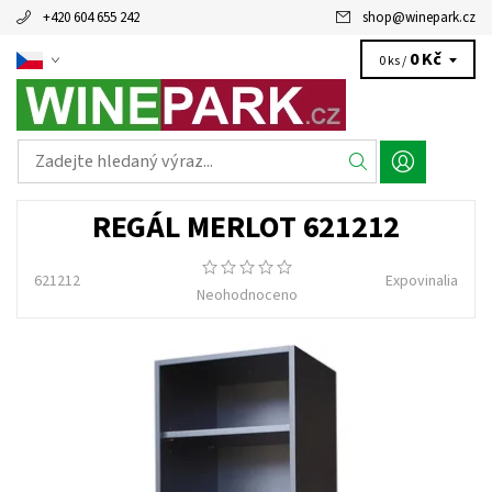
+420 604 655 242
shop
@
winepark.cz
0 Kč
0 ks /
REGÁL MERLOT 621212
621212
Expovinalia
Neohodnoceno