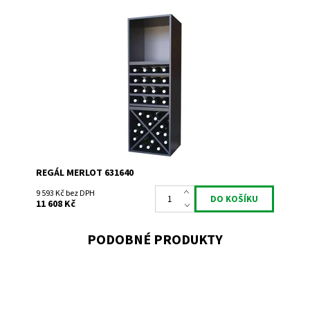
Regál univerzální. Smontováno z výroby
Dostupnost:
Do 3 týdnů
Kód:
631640
Značka:
Expovinalia
Záruka:
2 roky
REGÁL MERLOT 631640
9 593 Kč bez DPH
11 608 Kč
PODOBNÉ PRODUKTY