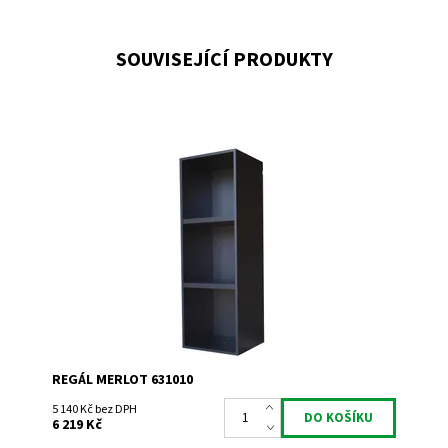
SOUVISEJÍCÍ PRODUKTY
Regál univerzální. Smontováno z výroby
Dostupnost:
Do 3 týdnů
Kód:
631010
Značka:
Expovinalia
Záruka:
2 roky
REGÁL MERLOT 631010
5 140 Kč bez DPH
6 219 Kč