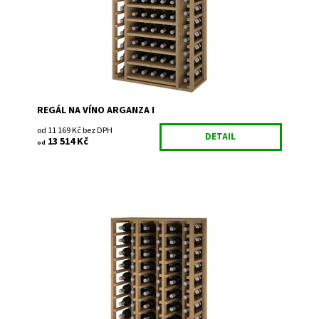
Značka:
Expovinalia
Záruka:
2 roky
REGÁL NA VÍNO ARGANZA I
od 11 169 Kč bez DPH
DETAIL
13 514 Kč
od
Dřevěný regál na uskladnění vína. Smontováno z výroby
Dostupnost:
Skladem
Kód:
EX2060
Značka:
Expovinalia
Záruka:
2 roky