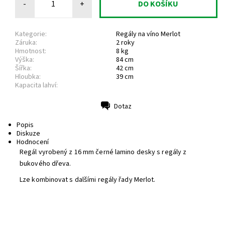
-
+
Kategorie:
Regály na víno Merlot
Záruka:
2 roky
Hmotnost:
8 kg
Výška:
84 cm
Šířka:
42 cm
Hloubka:
39 cm
Kapacita lahví:
Dotaz
Tisk
Popis
Diskuze
Hodnocení
Regál vyrobený z 16 mm černé lamino desky s regály z
bukového dřeva.
Lze kombinovat s dalšími regály řady Merlot.