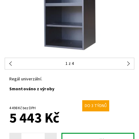
1
z 4
Regál univerzální.
Smontováno z výroby
DO 3 TÝDNŮ
4 498 Kč bez DPH
5 443 Kč