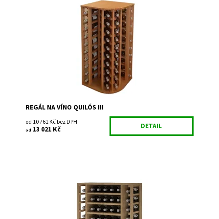
Dřevěný regál na uskladnění vína. Smontováno z výroby
Dostupnost:
Do 3 týdnů
Kód:
EX2039
Značka:
Expovinalia
Záruka:
2 roky
REGÁL NA VÍNO QUILÓS III
od 10 761 Kč bez DPH
DETAIL
13 021 Kč
od
Dřevěný regál na uskladnění vína. Smontováno z výroby
Dostupnost:
Do 3 týdnů
Kód:
EX2540