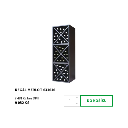
Regál univerzální. Smontováno z výroby
Dostupnost:
Do 3 týdnů
Kód:
631616
Značka:
Expovinalia
Záruka:
2 roky
REGÁL MERLOT 631616
7 481 Kč bez DPH
9 052 Kč