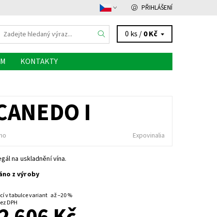
PŘIHLÁŠENÍ
0 ks /
0 Kč
ÁM
KONTAKTY
CANEDO I
no
Expovinalia
gál na uskladnění vína.
no z výroby
cí v tabulce variant
až
–20 %
 2 154 Kč bez DPH