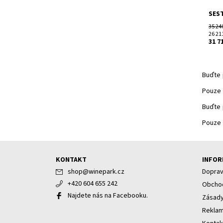
SES
35 24
26 21
31 7
Buďte 
Pouze 
Buďte 
Pouze 
KONTAKT
INFOR
shop
@
winepark.cz
Doprav
+420 604 655 242
Obchod
Najdete nás na Facebooku.
Zásady
Rekla