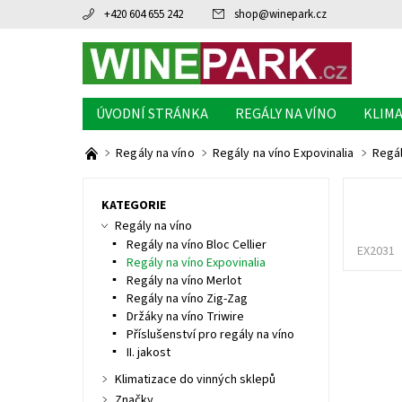
+420 604 655 242
shop
@
winepark.cz
ÚVODNÍ STRÁNKA
REGÁLY NA VÍNO
KLIMA
Regály na víno
Regály na víno Expovinalia
Regál
KATEGORIE
Regály na víno
Regály na víno Bloc Cellier
EX2031
Regály na víno Expovinalia
Regály na víno Merlot
Regály na víno Zig-Zag
Držáky na víno Triwire
Příslušenství pro regály na víno
II. jakost
Klimatizace do vinných sklepů
Značky