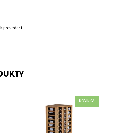
h provedení.
ODUKTY
NOVINKA
.
Dřevěný regál na uskladnění vína.
Smontováno z výroby
Dostupnost:
Do 3 týdnů
Kód:
EX2038