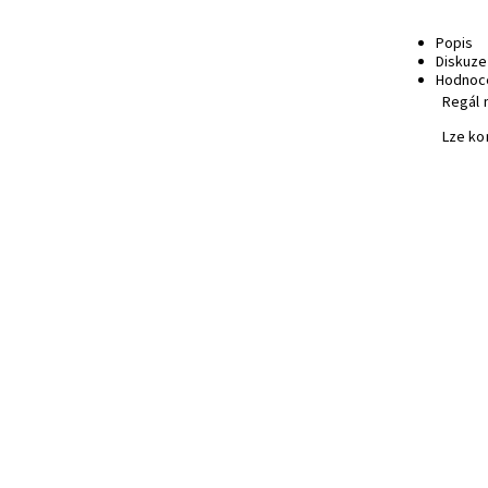
Popis
Diskuze
Hodnoc
Regál 
Lze ko
Dřev
Smon
Dost
Kód: