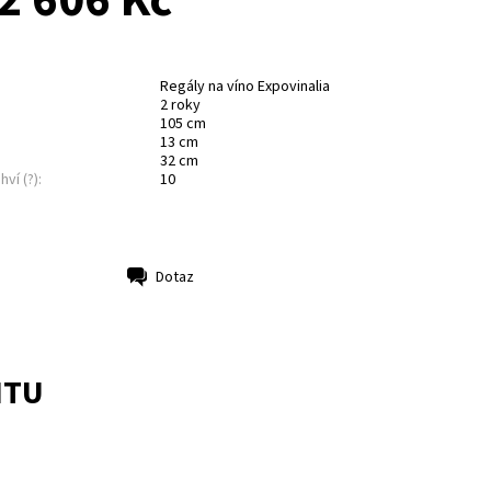
2 606 Kč
Regály na víno Expovinalia
2 roky
105 cm
13 cm
32 cm
hví (?):
10
Dotaz
NTU