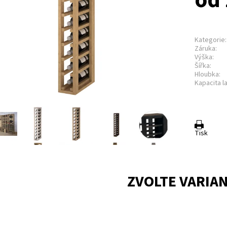
od 
Kategorie:
Záruka:
Výška:
Šířka:
Hloubka:
Kapacita la
Tisk
ZVOLTE VARIA