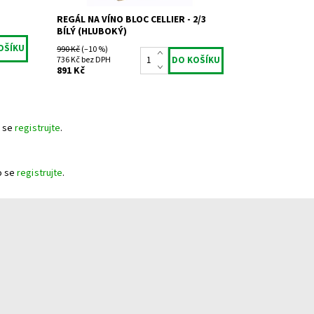
REGÁL NA VÍNO BLOC CELLIER - 2/3
BÍLÝ (HLUBOKÝ)
990 Kč
(–10 %)
736 Kč bez DPH
891 Kč
 se
registrujte
.
o se
registrujte
.