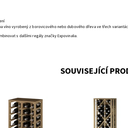
ení
na víno vyrobený z borovicového nebo dubového dřeva ve třech variantác
mbinovat s dalšími regály značky Expovinalia.
SOUVISEJÍCÍ PR
ěný regál na uskladnění vína.
Dřevěný regál na uskladnění vína
továno z výroby
Smontováno z výroby
upnost:
Skladem
Dostupnost:
Do 3 týdnů
EX2014
Kód:
EW2532