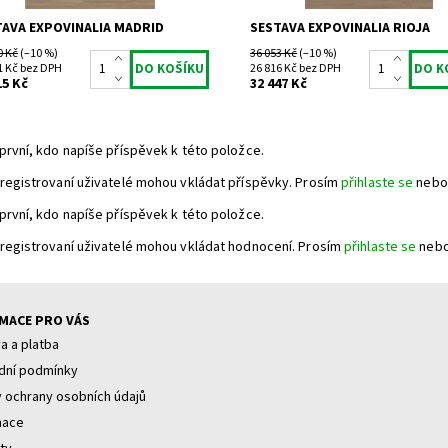
TAVA EXPOVINALIA MADRID
SESTAVA EXPOVINALIA RIOJA
0 Kč
(–10 %)
36 053 Kč
(–10 %)
1 Kč bez DPH
26 816 Kč bez DPH
15 Kč
32 447 Kč
první, kdo napíše příspěvek k této položce.
registrovaní uživatelé mohou vkládat příspěvky. Prosím
přihlaste se
nebo
první, kdo napíše příspěvek k této položce.
registrovaní uživatelé mohou vkládat hodnocení. Prosím
přihlaste se
neb
MACE PRO VÁS
a a platba
ní podmínky
 ochrany osobních údajů
mace