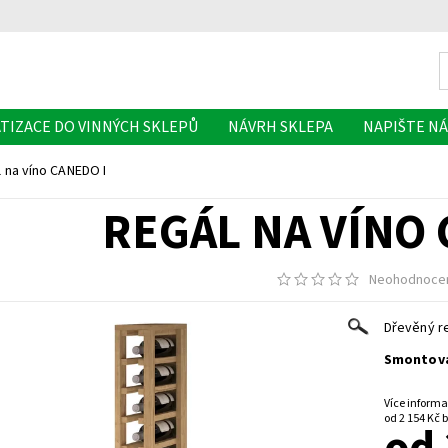
TIZACE DO VINNÝCH SKLEPŮ
NÁVRH SKLEPA
NAPIŠTE N
 na víno CANEDO I
REGÁL NA VÍNO 
Neohodnoce
Dřevěný re
Smontová
Více informa
od