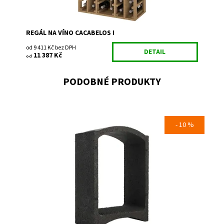
REGÁL NA VÍNO CACABELOS I
od 9 411 Kč bez DPH
DETAIL
11 387 Kč
od
PODOBNÉ PRODUKTY
- 10 %
Regál na uskladnění a prezentaci vína.
Dostupnost:
Skladem 5
Kód:
MA
Značka:
Bloc Cellier
Záruka:
2 roky