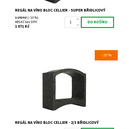
REGÁL NA VÍNO BLOC CELLIER - SUPER BŘIDLICOVÝ
1 190 Kč
(–10 %)
885 Kč bez DPH
1 071 Kč
- 20 %
Regál na uskladnění a prezentaci vína.
Dostupnost:
Skladem 1
Kód:
TA
Značka:
Bloc Cellier
Záruka:
2 roky
REGÁL NA VÍNO BLOC CELLIER - 2/3 BŘIDLICOVÝ