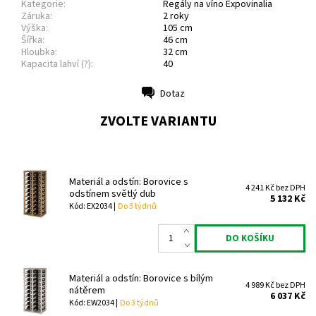
Kategorie:
Regály na víno Expovinalia
Záruka:
2 roky
Výška:
105 cm
Šířka:
46 cm
Hloubka:
32 cm
Kapacita lahví (?):
40
Dotaz
Tisk
ZVOLTE VARIANTU
Materiál a odstín: Borovice s
4 241 Kč bez DPH
odstínem světlý dub
5 132 Kč
Kód: EX2034 |
Do 3 týdnů
Materiál a odstín: Borovice s bílým
4 989 Kč bez DPH
nátěrem
6 037 Kč
Kód: EW2034 |
Do 3 týdnů