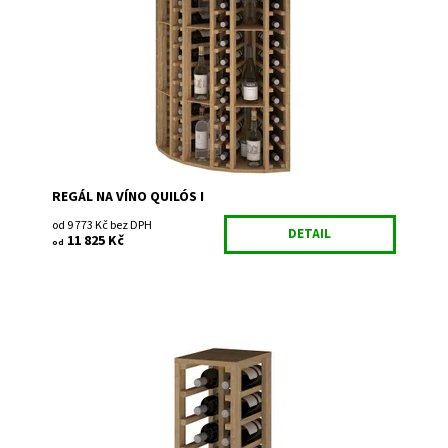
Dostupnost:
Do 3 týdnů
Kód:
EX2035
Značka:
Expovinalia
Záruka:
2 roky
REGÁL NA VÍNO QUILÓS I
od 9 773 Kč bez DPH
DETAIL
11 825 Kč
od
Dřevěný regál na uskladnění vína. Smontováno z výroby
Dostupnost:
Do 3 týdnů
Kód:
EX2010
Značka:
Expovinalia