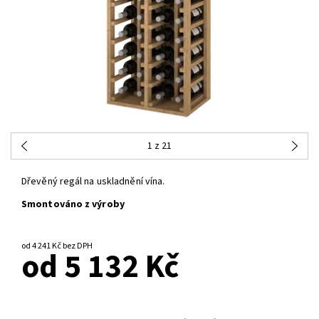
1
z 21
Dřevěný regál na uskladnění vína.
Smontováno z výroby
od 4 241 Kč bez DPH
od 5 132 Kč