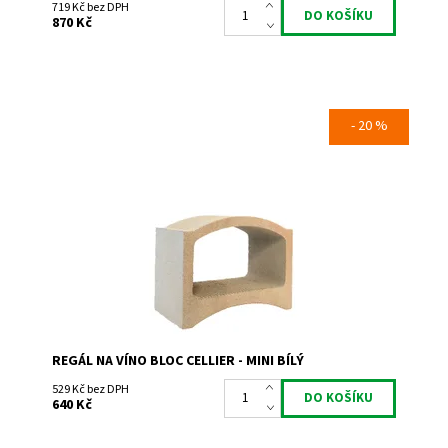
719 Kč bez DPH
870 Kč
- 20 %
Regál na uskladnění a prezentaci vína.
Dostupnost:
Skladem 27
Kód:
DB
Značka:
Bloc Cellier
Záruka:
2 roky
REGÁL NA VÍNO BLOC CELLIER - MINI BÍLÝ
529 Kč bez DPH
640 Kč