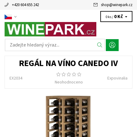
+420 604 655 242
shop
@
winepark.cz
0 Kč
0 ks /
REGÁL NA VÍNO CANEDO IV
EX2034
Expovinalia
Neohodnoceno