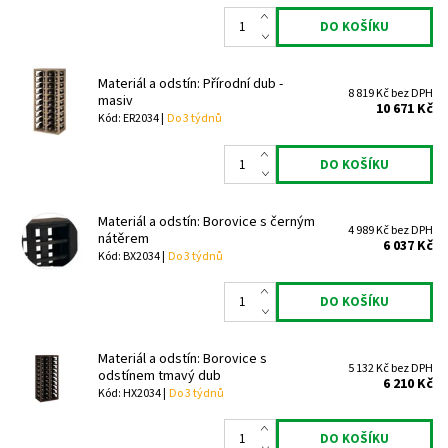
Materiál a odstín: Přírodní dub -
8 819 Kč bez DPH
masiv
10 671 Kč
Kód: ER2034 |
Do 3 týdnů
Materiál a odstín: Borovice s černým
4 989 Kč bez DPH
nátěrem
6 037 Kč
Kód: BX2034 |
Do 3 týdnů
Materiál a odstín: Borovice s
5 132 Kč bez DPH
odstínem tmavý dub
6 210 Kč
Kód: HX2034 |
Do 3 týdnů