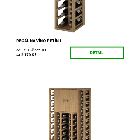
Záruka:
2 roky
REGÁL NA VÍNO PETÍN I
od 1 793 Kč bez DPH
DETAIL
2 170 Kč
od
Dřevěný regál na uskladnění vína. Smontováno z výroby
Dostupnost:
Do 3 týdnů
Kód:
EX2515
Značka:
Expovinalia
Záruka:
2 roky