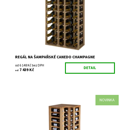
Smontováno z výroby
Dostupnost:
Do 3 týdnů
Kód:
EX2062
Značka:
Expovinalia
Záruka:
2 roky
REGÁL NA ŠAMPAŇSKÉ CANEDO CHAMPAGNE
od 6 148 Kč bez DPH
DETAIL
7 439 Kč
od
NOVINKA
Dřevěný regál na uskladnění vína. Smontováno z výroby
Dostupnost:
Do 3 týdnů
Kód:
EX2038
Značka:
Expovinalia