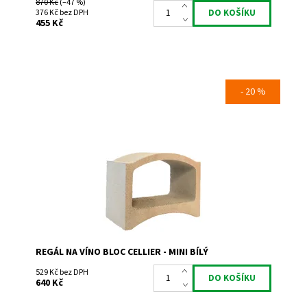
870 Kč
(–47 %)
376 Kč bez DPH
455 Kč
- 20 %
Regál na uskladnění a prezentaci vína.
Dostupnost:
Skladem 27
Kód:
DB
Značka:
Bloc Cellier
Záruka:
2 roky
REGÁL NA VÍNO BLOC CELLIER - MINI BÍLÝ
529 Kč bez DPH
640 Kč