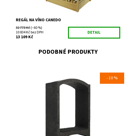
REGÁL NA VÍNO CANEDO
32 773 Kč
(–60 %)
10 834 Kč bez DPH
DETAIL
13 109 Kč
PODOBNÉ PRODUKTY
- 10 %
Regál na uskladnění a prezentaci vína.
Dostupnost:
Skladem 5
Kód:
MA
Značka:
Bloc Cellier
Záruka:
2 roky