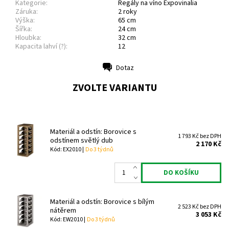
Kategorie:
Regály na víno Expovinalia
Záruka:
2 roky
Výška:
65 cm
Šířka:
24 cm
Hloubka:
32 cm
Kapacita lahví (?):
12
Dotaz
Tisk
ZVOLTE VARIANTU
Materiál a odstín: Borovice s
1 793 Kč bez DPH
odstínem světlý dub
2 170 Kč
Kód: EX2010 |
Do 3 týdnů
Materiál a odstín: Borovice s bílým
2 523 Kč bez DPH
nátěrem
3 053 Kč
Kód: EW2010 |
Do 3 týdnů