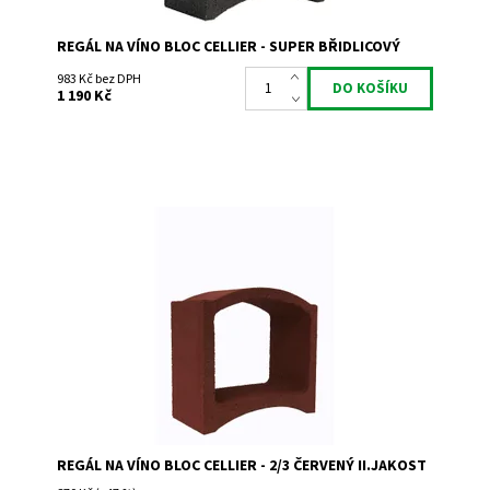
REGÁL NA VÍNO BLOC CELLIER - SUPER BŘIDLICOVÝ
983 Kč bez DPH
1 190 Kč
Regál na uskladnění a prezentaci vína. II.jakost, mírné
poškození
Dostupnost:
Skladem 1
Kód:
TR2
Značka:
Bloc Cellier
Záruka:
2 roky
REGÁL NA VÍNO BLOC CELLIER - 2/3 ČERVENÝ II.JAKOST