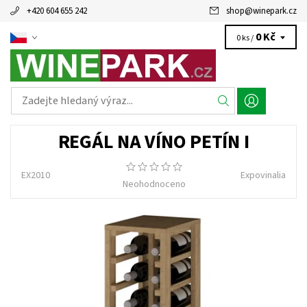
+420 604 655 242
shop
@
winepark.cz
0 Kč
0 ks /
REGÁL NA VÍNO PETÍN I
EX2010
Expovinalia
Neohodnoceno