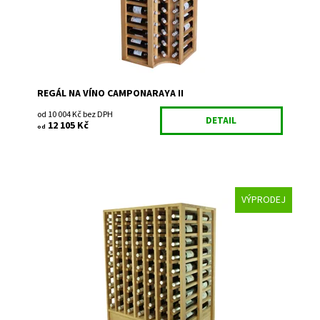
Záruka:
2 roky
REGÁL NA VÍNO CAMPONARAYA II
od 10 004 Kč bez DPH
DETAIL
12 105 Kč
od
VÝPRODEJ
Dřevěný regál na uskladnění vína Přírodní dub - masiv
Smontováno z výroby
Dostupnost:
Skladem 1
Kód:
ER2067
Značka:
Expovinalia
Záruka:
2 roky