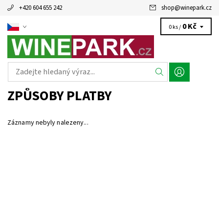
+420 604 655 242
shop
@
winepark.cz
0 Kč
0 ks /
ZPŮSOBY PLATBY
Záznamy nebyly nalezeny...