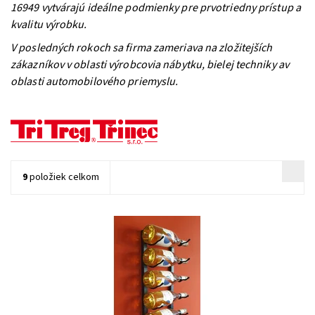
16949 vytvárajú ideálne podmienky pre prvotriedny prístup a
kvalitu výrobku.
V posledných rokoch sa firma zameriava na zložitejších
zákazníkov v oblasti výrobcovia nábytku, bielej techniky av
oblasti automobilového priemyslu.
9
položiek celkom
Nástenný kovový držiak na víno Triwire 1200/1
Dostupnosť:
Do 4 týdnů
Kód:
TW1200_1
Značka:
Tritreg
Záruka:
2 roky