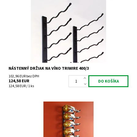
Nástenný kovový držiak na víno Triwire 400/3
Dostupnosť:
Skladem 3 ks
Kód:
TW400/3
Značka:
Tritreg
Záruka:
2 roky
NÁSTENNÝ DRŽIAK NA VÍNO TRIWIRE 400/3
102,96 EUR bez DPH
124,58 EUR
124,58 EUR / 1 ks
Nástenný kovový držiak na víno Triwire 800/1
Dostupnosť:
Skladem 3 ks
Kód:
TW800/1
Značka:
Tritreg
Záruka:
2 roky