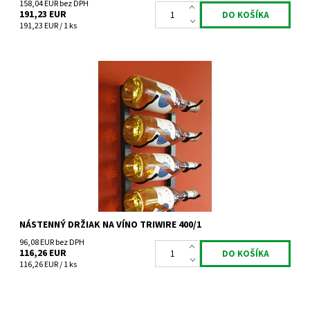
158,04 EUR bez DPH
191,23 EUR
191,23 EUR / 1 ks
Nástenný kovový držiak na víno Triwire 400/1
Dostupnosť:
Skladem 3 ks
Kód:
TW400/1
Značka:
Tritreg
Záruka:
2 roky
NÁSTENNÝ DRŽIAK NA VÍNO TRIWIRE 400/1
96,08 EUR bez DPH
116,26 EUR
116,26 EUR / 1 ks