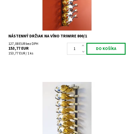
NÁSTENNÝ DRŽIAK NA VÍNO TRIWIRE 800/1
127,08 EUR bez DPH
153,77 EUR
153,77 EUR / 1 ks
Nástenný kovový držiak na víno Triwire 800/2
Dostupnosť:
Do 4 týdnů
Kód:
TW800/2
Značka:
Tritreg
Záruka:
2 roky