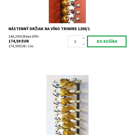
NÁSTENNÝ DRŽIAK NA VÍNO TRIWIRE 1200/1
144,29 EUR bez DPH
174,59 EUR
174,59 EUR / 1 ks
Nástenný kovový držiak na víno Triwire 1200/2
Dostupnosť:
Do 4 týdnů
Kód:
TW1200/2
Značka:
Tritreg
Záruka:
2 roky