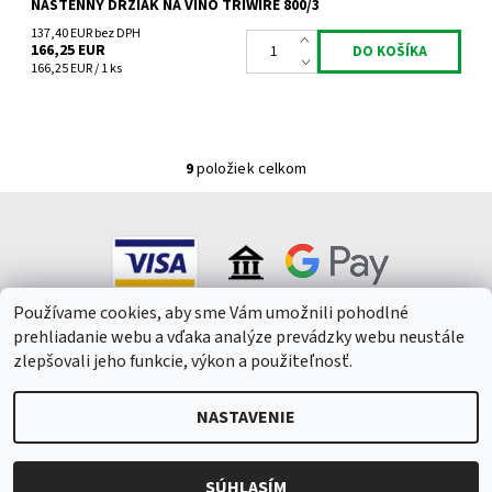
NÁSTENNÝ DRŽIAK NA VÍNO TRIWIRE 800/3
137,40 EUR bez DPH
166,25 EUR
166,25 EUR / 1 ks
9
položiek celkom
Používame cookies, aby sme Vám umožnili pohodlné
prehliadanie webu a vďaka analýze prevádzky webu neustále
zlepšovali jeho funkcie, výkon a použiteľnosť.
NASTAVENIE
2026 © Winepark.cz, všetky práva vyhradené
Upraviť nastavenie
cookies
Vytvoril Shoptet
SÚHLASÍM