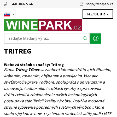
+420 604 655 242
shop
@
winepark.cz
0 EUR
0 ks /
TRITREG
Webová stránka značky:
Tritreg
Firma
Tritreg Třinec
sa zaoberá ťahaním drôtov, ich žíhaním,
krátením, rovnaním, ohýbaním a prevíjaním. Viac ako
štvrťstoročie praxe v odbore, spolupráca s univerzitami a
uznávanými odborníkmi v oblasti výroby a spracovania
drôtov viedli k zdokonaleniu našich technologických
postupov a stabilizácii kvality výrobku. Používa moderné
strojné vybavenie popredných svetových výrobcov, ktoré
spolu s jej know-how a systémom riadenia kvality podľa IATF