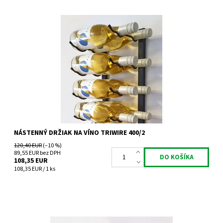
Nástenný kovový držiak na víno Triwire 400/2
Dostupnosť:
Do 4 týdnů
Kód:
TW400/2
Značka:
Tritreg
Záruka:
2 roky
NÁSTENNÝ DRŽIAK NA VÍNO TRIWIRE 400/2
120,40 EUR
(–10 %)
89,55 EUR bez DPH
108,35 EUR
108,35 EUR / 1 ks