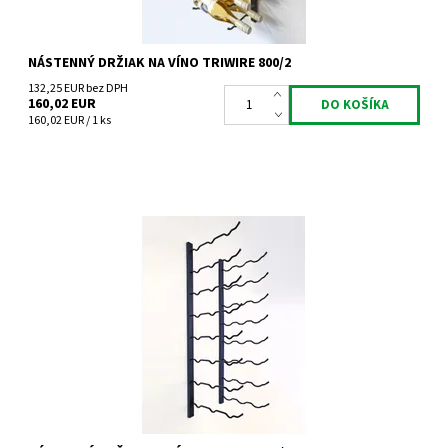
NÁSTENNÝ DRŽIAK NA VÍNO TRIWIRE 800/2
132,25 EUR bez DPH
160,02 EUR
160,02 EUR / 1 ks
Nástenný kovový držiak na víno Triwire 800/3
Dostupnosť:
Do 4 týdnů
Kód:
TW800/3
Značka:
Tritreg
Záruka:
2 roky