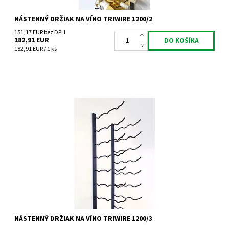
NÁSTENNÝ DRŽIAK NA VÍNO TRIWIRE 1200/2
151,17 EUR bez DPH
182,91 EUR
182,91 EUR / 1 ks
Nástenný kovový držiak na víno Triwire 1200/3
Dostupnosť:
Do 4 týdnů
Kód:
TW1200_3
Značka:
Tritreg
Záruka:
2 roky
NÁSTENNÝ DRŽIAK NA VÍNO TRIWIRE 1200/3