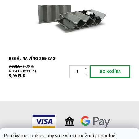
Dostupnosť:
Skladem 2 ks
Kód:
ZZ01
Značka:
Zig-Zag Lasentiu
Záruka:
2 roky
REGÁL NA VÍNO ZIG-ZAG
9,98 EUR
(–39 %)
4,95 EUR bez DPH
5,99 EUR
Používame cookies, aby sme Vám umožnili pohodlné