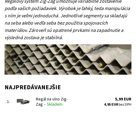
Regálový systém Zig-Zag umožňuje variabilné zostavenie
podľa vašich požiadaviek. Výrobok je ľahký, teda manipulácia
s ním je veľmi jednoduchá. Jednotlivé segmenty sa skladajú
na seba alebo vedľa seba bez použitia spojovacích
materiálov. Zároveň sú opatrené prvkami na zapadnutie a
výsledná zostava je stabilná.
NAJPREDÁVANEJŠIE
Regál na víno Zig-
5,99 EUR
1.
Zag
–
Skladem
4,95 EUR
bez DPH
Regál na uskladnenie a prezentáciu vína.