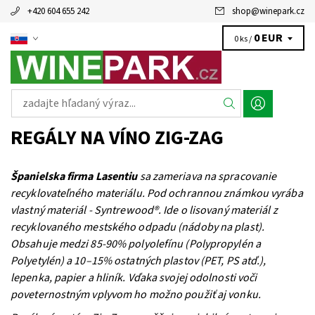
+420 604 655 242
shop
@
winepark.cz
0 EUR
0 ks /
REGÁLY NA VÍNO ZIG-ZAG
Španielska firma Lasentiu
sa zameriava na spracovanie
recyklovateľného materiálu. Pod ochrannou známkou vyrába
vlastný materiál - Syntrewood®. Ide o lisovaný materiál z
recyklovaného mestského odpadu (nádoby na plast).
Obsahuje medzi 85-90% polyolefínu (Polypropylén a
Polyetylén) a 10–15% ostatných plastov (PET, PS atď.),
lepenka, papier a hliník. Vďaka svojej odolnosti voči
poveternostným vplyvom ho možno použiť aj vonku.