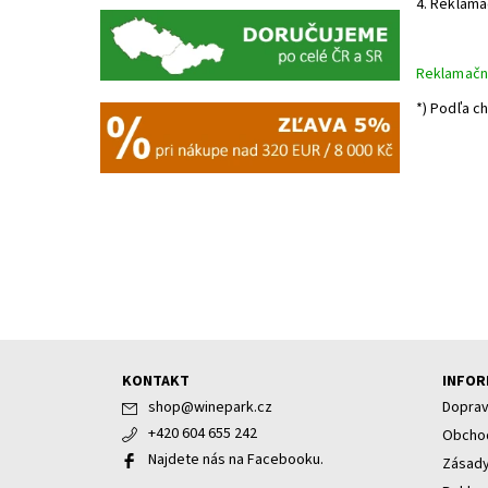
4. Reklama
Reklamačn
*) Podľa c
KONTAKT
INFOR
shop
@
winepark.cz
Doprav
+420 604 655 242
Obchod
Najdete nás na Facebooku.
Zásady