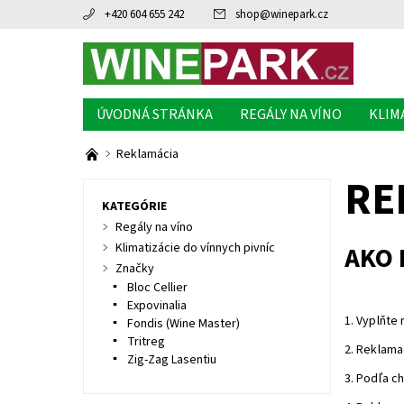
+420 604 655 242
shop
@
winepark.cz
ÚVODNÁ STRÁNKA
REGÁLY NA VÍNO
KLIM
Reklamácia
RE
KATEGÓRIE
Regály na víno
Klimatizácie do vínnych pivníc
AKO 
Značky
Bloc Cellier
Expovinalia
1. Vyplňte
Fondis (Wine Master)
Tritreg
2. Reklama
Zig-Zag Lasentiu
3. Podľa c