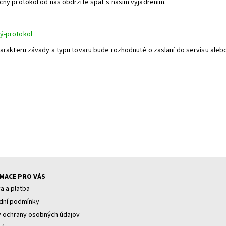
čný protokol od nás obdržíte späť s naším vyjadrením.
ý-protokol
harakteru závady a typu tovaru bude rozhodnuté o zaslaní do servisu aleb
MACE PRO VÁS
a a platba
ní podmínky
 ochrany osobných údajov