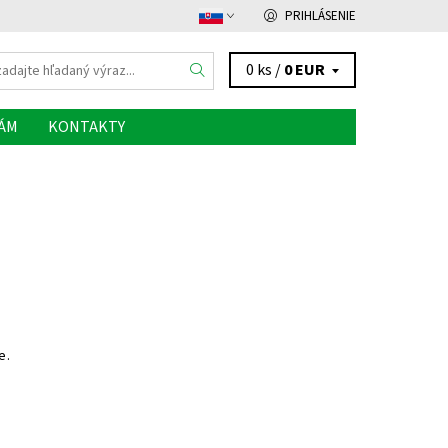
PRIHLÁSENIE
0 ks /
0 EUR
NÁM
KONTAKTY
e.