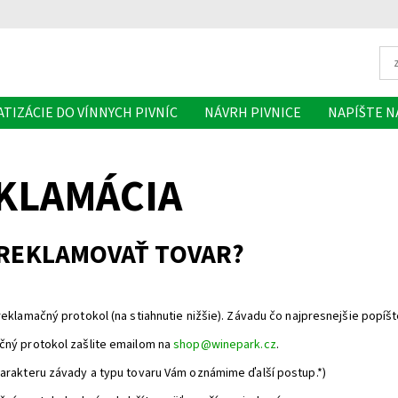
ATIZÁCIE DO VÍNNYCH PIVNÍC
NÁVRH PIVNICE
NAPÍŠTE 
KLAMÁCIA
REKLAMOVAŤ TOVAR?
 reklamačný protokol (na stiahnutie nižšie). Závadu čo najpresnejšie popíšt
čný protokol zašlite emailom na
shop@winepark.cz
.
harakteru závady a typu tovaru Vám oznámime ďalší postup.*)