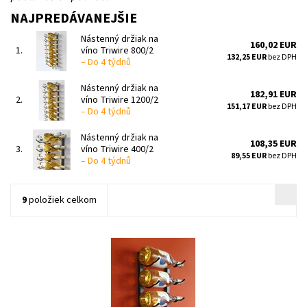
NAJPREDÁVANEJŠIE
Nástenný držiak na
160,02 EUR
1.
víno Triwire 800/2
132,25 EUR
bez DPH
–
Do 4 týdnů
Nástenný držiak na
182,91 EUR
2.
víno Triwire 1200/2
151,17 EUR
bez DPH
–
Do 4 týdnů
Nástenný držiak na
108,35 EUR
3.
víno Triwire 400/2
89,55 EUR
bez DPH
–
Do 4 týdnů
9
položiek celkom
Nástenný kovový držiak na víno Triwire 1200/1
Dostupnosť:
Do 4 týdnů
Kód:
TW1200_1
Značka:
Tritreg