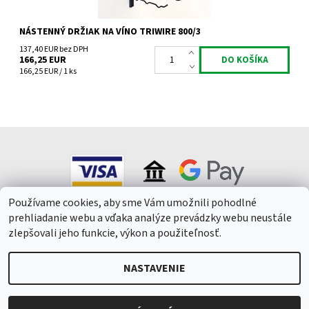
NÁSTENNÝ DRŽIAK NA VÍNO TRIWIRE 800/3
137,40 EUR bez DPH
166,25 EUR
166,25 EUR / 1 ks
Používame cookies, aby sme Vám umožnili pohodlné
prehliadanie webu a vďaka analýze prevádzky webu neustále
zlepšovali jeho funkcie, výkon a použiteľnosť.
NASTAVENIE
2026 © Winepark.cz, všetky práva vyhradené
Upraviť nastavenie
cookies
Vytvoril Shoptet