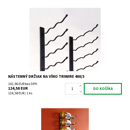
Nástenný kovový držiak na víno Triwire 400/3
Dostupnosť:
Skladem 3 ks
Kód:
TW400/3
Značka:
Tritreg
Záruka:
2 roky
NÁSTENNÝ DRŽIAK NA VÍNO TRIWIRE 400/3
102,96 EUR bez DPH
124,58 EUR
124,58 EUR / 1 ks
Nástenný kovový držiak na víno Triwire 800/1
Dostupnosť:
Skladem 3 ks