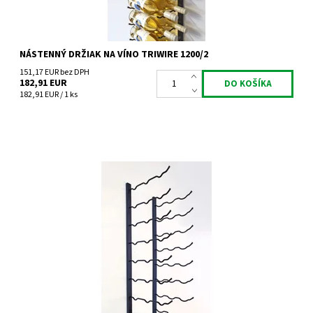
NÁSTENNÝ DRŽIAK NA VÍNO TRIWIRE 1200/2
151,17 EUR bez DPH
182,91 EUR
182,91 EUR / 1 ks
Nástenný kovový držiak na víno Triwire 1200/3
Dostupnosť:
Do 4 týdnů
Kód:
TW1200_3
Značka:
Tritreg
Záruka:
2 roky