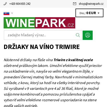
+420 604 655 242
shop
@
winepark.cz
0 EUR
0 ks /
DRŽIAKY NA VÍNO TRIWIRE
Nástenné držiaky na fľaše vína
Triwire z kvalitnej ocele
ošetrené práškovým lakom. Umožní efektívne využiť priestor
na uskladnenie vín, navyše vo veľmi elegantnom štýle, v
prevedení čiernej matnej farby. Navrhnuté v minimalistickom
vzhľade, z kovu, ktorý sa hodí na všetky interiérové ​​povrchy.
Sú vyrábané v 9 variantoch pre 4 až 36 fliaš, ktoré je možné
vzájomne kombinovať a pomocou príslušenstva spájať a
vytvoriť veľmi efektívne rozmerové usporiadanie na stene
podľa vašich potrieb.