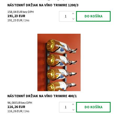
NÁSTENNÝ DRŽIAK NA VÍNO TRIWIRE 1200/3
158,04 EUR bez DPH
191,23 EUR
191,23 EUR / 1 ks
Nástenný kovový držiak na víno Triwire 400/1
Dostupnosť:
Skladem 3 ks
Kód:
TW400/1
Značka:
Tritreg
Záruka:
2 roky
NÁSTENNÝ DRŽIAK NA VÍNO TRIWIRE 400/1
96,08 EUR bez DPH
116,26 EUR
116,26 EUR / 1 ks