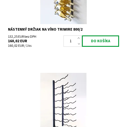
NÁSTENNÝ DRŽIAK NA VÍNO TRIWIRE 800/2
132,25 EUR bez DPH
160,02 EUR
160,02 EUR / 1 ks
Nástenný kovový držiak na víno Triwire 800/3
Dostupnosť:
Do 4 týdnů
Kód:
TW800/3
Značka:
Tritreg
Záruka:
2 roky