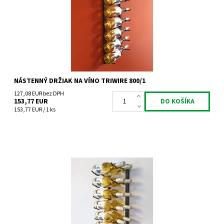
Kód:
TW800/1
Značka:
Tritreg
Záruka:
2 roky
NÁSTENNÝ DRŽIAK NA VÍNO TRIWIRE 800/1
127,08 EUR bez DPH
153,77 EUR
153,77 EUR / 1 ks
Nástenný kovový držiak na víno Triwire 800/2
Dostupnosť:
Do 4 týdnů
Kód:
TW800/2
Značka:
Tritreg
Záruka:
2 roky