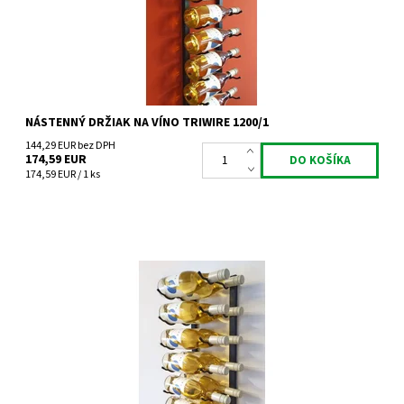
Záruka:
2 roky
NÁSTENNÝ DRŽIAK NA VÍNO TRIWIRE 1200/1
144,29 EUR bez DPH
174,59 EUR
174,59 EUR / 1 ks
Nástenný kovový držiak na víno Triwire 1200/2
Dostupnosť:
Do 4 týdnů
Kód:
TW1200/2
Značka:
Tritreg
Záruka:
2 roky