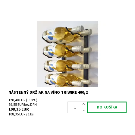
Nástenný kovový držiak na víno Triwire 400/2
Dostupnosť:
Do 4 týdnů
Kód:
TW400/2
Značka:
Tritreg
Záruka:
2 roky
NÁSTENNÝ DRŽIAK NA VÍNO TRIWIRE 400/2
120,40 EUR
(–10 %)
89,55 EUR bez DPH
108,35 EUR
108,35 EUR / 1 ks