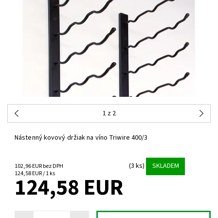
1
z 2
Nástenný kovový držiak na víno Triwire 400/3
(3 ks)
SKLADEM
102,96 EUR bez DPH
124,58 EUR / 1 ks
124,58 EUR