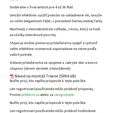
Dodávame v 9 variantoch pre 4 až 36 fliaš.
Umožní efektívne využiť priestor na uskladnenie vín, navyše
vo veľmi elegantnom štýle, v prevedení čiernej matnej farby.
Navrhnutý v minimalistickom vzhľade, z kovu, ktorý sa hodí
na všetky interiérové ​​povrchy.
Stojan je možné pomocou príslušenstva spájať a vytvoriť
veľmi efektívne rozmerové usporiadanie na stene podľa
vašich potrieb.
Vrátane príslušenstva na spojenie a zakrytie dier a konce
stojanov (okrem skrutiek a hmoždiniek).
Návod na montáž Triwire (509.6 kB)
Buďte prvý, kto napíše príspevok k tejto položke.
Len registrovaní používatelia môžu pridávať príspevky.
Prosím
prihláste sa
alebo sa
zaregistrujte
.
Buďte prvý, kto napíše príspevok k tejto položke.
Len registrovaní používatelia môžu pridávať hodnotenie.