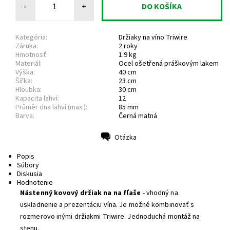
-
+
Kategória:
Držiaky na víno Triwire
Záruka:
2 roky
Hmotnosť:
1.9 kg
Materiál:
Ocel ošetřená práškovým lakem
Výška:
40 cm
Šířka:
23 cm
Hloubka:
30 cm
Kapacita lahví:
12
Průměr dna lahví (max.):
85 mm
Barva:
Černá matná
Otázka
Tlač
Popis
Súbory
Diskusia
Hodnotenie
Nástenný kovový držiak na na fľaše
- vhodný na
uskladnenie a prezentáciu vína. Je možné kombinovať s
rozmerovo inými držiakmi Triwire. Jednoduchá montáž na
stenu.