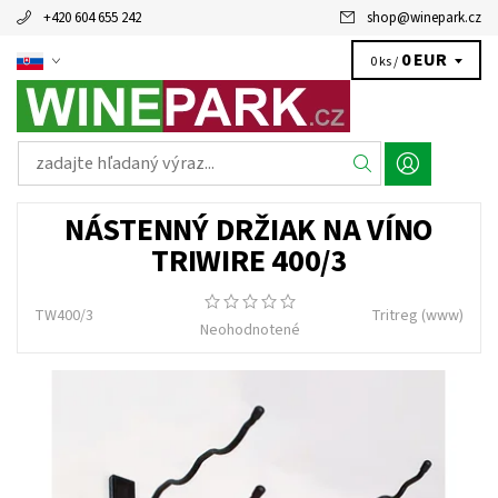
+420 604 655 242
shop
@
winepark.cz
0 EUR
0 ks /
NÁSTENNÝ DRŽIAK NA VÍNO
TRIWIRE 400/3
TW400/3
Tritreg
(www)
Neohodnotené