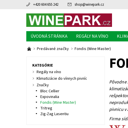
+420 604 655 242
shop
@
winepark.cz
ÚVODNÁ STRÁNKA
REGÁLY NA VÍNO
KLIM
Predávané značky
Fondis (Wine Master)
FO
KATEGÓRIE
Regály na víno
Klimatizácie do vínnych pivníc
Pôvodne 
Značky
klimatizá
Bloc Cellier
rešpektom
Expovinalia
neproduku
Fondis (Wine Master)
Tritreg
pivnicu v
Zig-Zag Lasentiu
Firma sídl