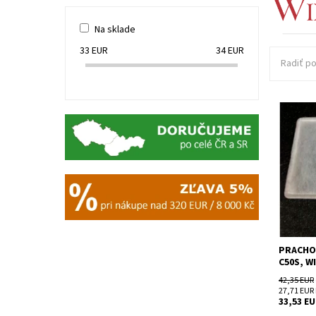
Na sklade
33
EUR
34
EUR
Radiť po
Prachový
Wine C5
Dostupn
Kód:
Značka:
Záruka:
PRACHOV
C50S, W
42,35 EUR
27,71 EUR
33,53 E