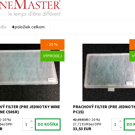
dľa:
4
položiek celkom
- 20 %
 filter (pre jednotky Wine C50S,
Prachový filter (pre jednotky Wine
VÝPRODEJ
V
0SR)
Dostupnosť:
Skladem 1 ks
osť:
Skladem 2 ks
Kód:
104
100
Značka:
Fondis (Wine Mas
Fondis (Wine Master)
Záruka:
2 roky
2 roky
Ý FILTER (PRE JEDNOTKY WINE
PRACHOVÝ FILTER (PRE JEDNOT
INE C50SR)
PC15)
(–20 %)
42,35 EUR
(–20 %)
 bez DPH
27,71 EUR bez DPH
UR
33,53 EUR