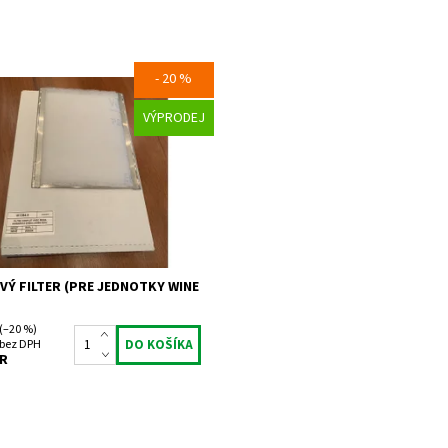
- 20 %
 filter (pre jednotky Wine ARM15)
VÝPRODEJ
osť:
Skladem 5 ks
493
Fondis (Wine Master)
2 roky
Ý FILTER (PRE JEDNOTKY WINE
(–20 %)
 bez DPH
UR