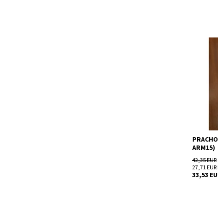
Prachový
Dostupn
Kód:
Značka:
Záruka:
PRACHOV
ARM15)
42,35 EUR
27,71 EUR
33,53 E