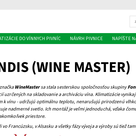
ATIZÁCIE DO VÍNNYCH PIVNÍC
NÁVRH PIVNICE
NAPÍŠTE 
NDIS (WINE MASTER)
značka
WineMaster
sa stala sesterskou spoločnosťou skupiny
Fon
cií uzrčených na skladovanie a archiváciu vína. Klimatizácie vyn
 k vínu - udržujú optimálnu teplotu, nenarušujú prirodzenú vlhkosť
je nadmerné svetlo. Ich montáž je veľmi jednoduchá, vďaka čomu 
 akomkoľvek priestore.
i vo Francúzsku, v Alsasku a všetky fázy vývoja a výroby sú tiež tam