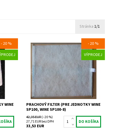
Stránka
1/1
- 20 %
- 20 %
 PC15)
Prachový filter (pre jednotky Wine SP100,
ÝPRODEJ
VÝPRODEJ
Wine SP100-8)
Dostupnosť:
Skladem 2 ks
ter)
Kód:
106
Značka:
Fondis (Wine Master)
Záruka:
2 roky
KY WINE
PRACHOVÝ FILTER (PRE JEDNOTKY WINE
SP100, WINE SP100-8)
42,35 EUR
(–20 %)
27,71 EUR bez DPH
33,53 EUR