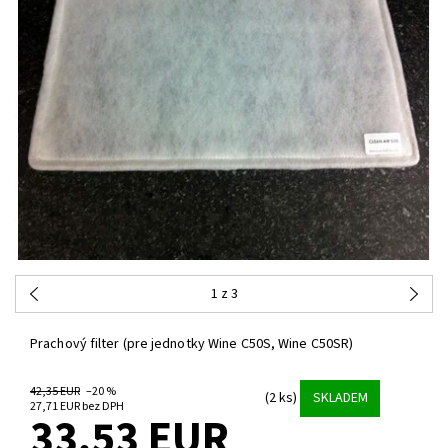
1
z 3
Prachový filter (pre jednotky Wine C50S, Wine C50SR)
42,35 EUR
–20 %
(2 ks)
SKLADEM
27,71 EUR bez DPH
33,53 EUR