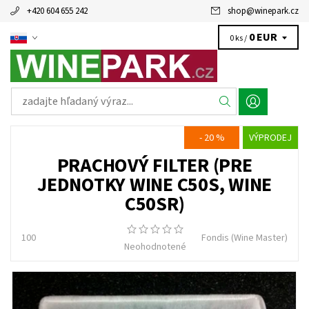
+420 604 655 242
shop
@
winepark.cz
0 EUR
0 ks /
- 20 %
VÝPRODEJ
PRACHOVÝ FILTER (PRE
JEDNOTKY WINE C50S, WINE
C50SR)
100
Fondis (Wine Master)
Neohodnotené