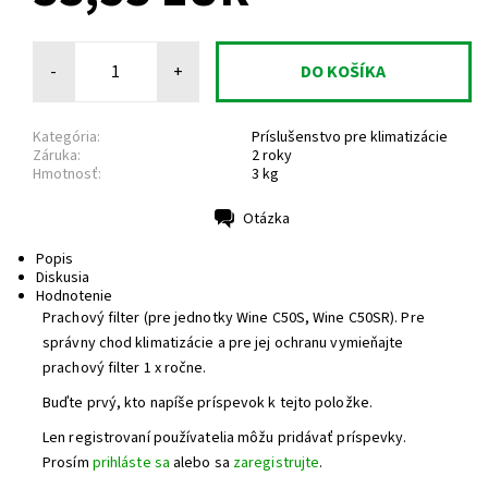
-
+
Kategória:
Príslušenstvo pre klimatizácie
Záruka:
2 roky
Hmotnosť:
3 kg
Otázka
Tlač
Popis
Diskusia
Hodnotenie
Prachový filter (pre jednotky Wine C50S, Wine C50SR). Pre
správny chod klimatizácie a pre jej ochranu vymieňajte
prachový filter 1 x ročne.
Buďte prvý, kto napíše príspevok k tejto položke.
Len registrovaní používatelia môžu pridávať príspevky.
Prosím
prihláste sa
alebo sa
zaregistrujte
.