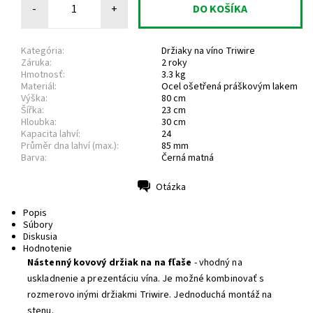
-
+
Kategória:
Držiaky na víno Triwire
Záruka:
2 roky
Hmotnosť:
3.3 kg
Materiál:
Ocel ošetřená práškovým lakem
Výška:
80 cm
Šířka:
23 cm
Hloubka:
30 cm
Kapacita lahví:
24
Průměr dna lahví (max.):
85 mm
Barva:
Černá matná
Otázka
Tlač
Popis
Súbory
Diskusia
Hodnotenie
Nástenný kovový držiak na na fľaše
- vhodný na
uskladnenie a prezentáciu vína. Je možné kombinovať s
rozmerovo inými držiakmi Triwire. Jednoduchá montáž na
stenu.