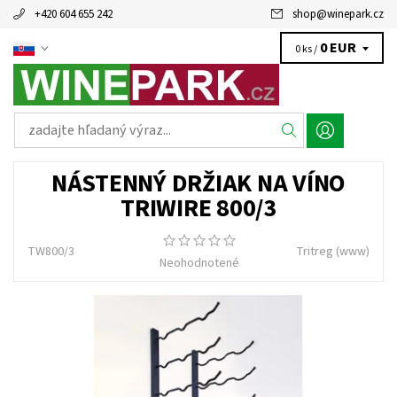
+420 604 655 242
shop
@
winepark.cz
0 EUR
0 ks /
NÁSTENNÝ DRŽIAK NA VÍNO
TRIWIRE 800/3
TW800/3
Tritreg
(www)
Neohodnotené