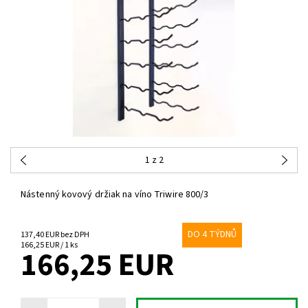
1
z 2
Nástenný kovový držiak na víno Triwire 800/3
DO 4 TÝDNŮ
137,40 EUR bez DPH
166,25 EUR / 1 ks
166,25 EUR