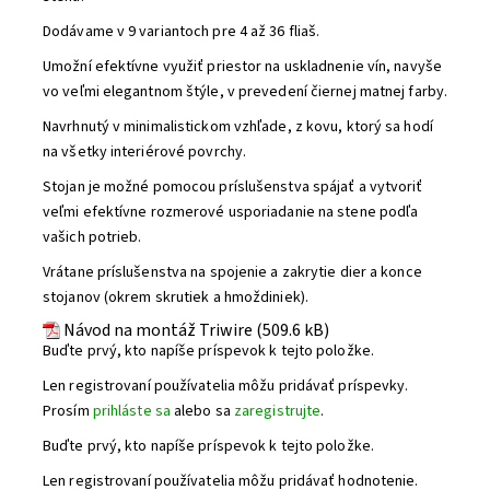
Dodávame v 9 variantoch pre 4 až 36 fliaš.
Umožní efektívne využiť priestor na uskladnenie vín, navyše
vo veľmi elegantnom štýle, v prevedení čiernej matnej farby.
Navrhnutý v minimalistickom vzhľade, z kovu, ktorý sa hodí
na všetky interiérové ​​povrchy.
Stojan je možné pomocou príslušenstva spájať a vytvoriť
veľmi efektívne rozmerové usporiadanie na stene podľa
vašich potrieb.
Vrátane príslušenstva na spojenie a zakrytie dier a konce
stojanov (okrem skrutiek a hmoždiniek).
Návod na montáž Triwire (509.6 kB)
Buďte prvý, kto napíše príspevok k tejto položke.
Len registrovaní používatelia môžu pridávať príspevky.
Prosím
prihláste sa
alebo sa
zaregistrujte
.
Buďte prvý, kto napíše príspevok k tejto položke.
Len registrovaní používatelia môžu pridávať hodnotenie.