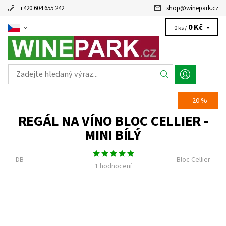
+420 604 655 242
shop
@
winepark.cz
0 Kč
0 ks /
- 20 %
REGÁL NA VÍNO BLOC CELLIER -
MINI BÍLÝ
DB
Bloc Cellier
1 hodnocení