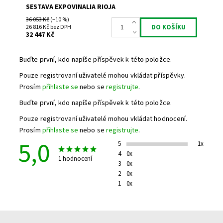
SESTAVA EXPOVINALIA RIOJA
36 053 Kč
(–10 %)
26 816 Kč bez DPH
32 447 Kč
Buďte první, kdo napíše příspěvek k této položce.
Pouze registrovaní uživatelé mohou vkládat příspěvky.
Prosím
přihlaste se
nebo se
registrujte
.
Buďte první, kdo napíše příspěvek k této položce.
Pouze registrovaní uživatelé mohou vkládat hodnocení.
Prosím
přihlaste se
nebo se
registrujte
.
5,0
5
1x
4
0x
1 hodnocení
3
0x
2
0x
1
0x