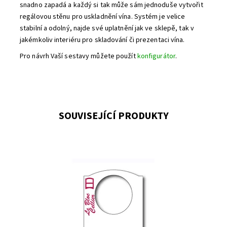
snadno zapadá a každý si tak může sám jednoduše vytvořit
regálovou stěnu pro uskladnění vína. Systém je velice
stabilní a odolný, najde své uplatnění jak ve sklepě, tak v
jakémkoliv interiéru pro skladování či prezentaci vína.
Pro návrh Vaší sestavy můžete použít
konfigurátor
.
SOUVISEJÍCÍ PRODUKTY
30 ks plastových visaček k označení lahví.
Dostupnost:
Skladem 15
Kód:
ETI
Značka:
Bloc Cellier