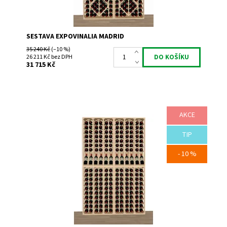
SESTAVA EXPOVINALIA MADRID
35 240 Kč
(–10 %)
26 211 Kč bez DPH
31 715 Kč
AKCE
Sestava regálu na víno Expovinalia pro 216 lahví.
TIP
Dostupnost:
Do 3 týdnů
Kód:
EXPRIO_02
- 10 %
Značka:
Expovinalia