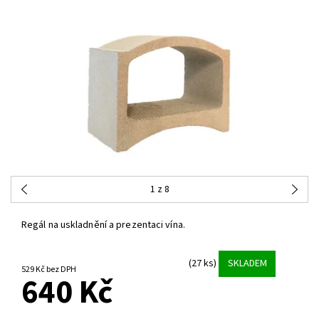
1
z 8
Regál na uskladnění a prezentaci vína.
(27 ks)
SKLADEM
529 Kč bez DPH
640 Kč