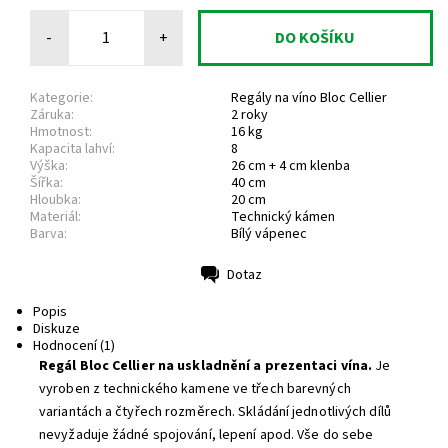
-
+
Kategorie:
Regály na víno Bloc Cellier
Záruka:
2 roky
Hmotnost:
16 kg
Kapacita lahví:
8
Výška:
26 cm + 4 cm klenba
Šířka:
40 cm
Hloubka:
20 cm
Materiál:
Technický kámen
Barva:
Bílý vápenec
Dotaz
Tisk
Popis
Diskuze
Hodnocení (1)
Regál Bloc Cellier na uskladnění a prezentaci vína.
Je
vyroben z technického kamene ve třech barevných
variantách a čtyřech rozměrech. Skládání jednotlivých dílů
nevyžaduje žádné spojování, lepení apod. Vše do sebe