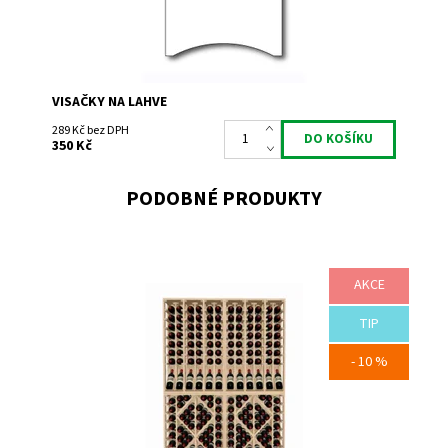
VISAČKY NA LAHVE
289 Kč bez DPH
350 Kč
PODOBNÉ PRODUKTY
AKCE
Sestava regálu na víno Expovinalia pro 232 lahví.
TIP
Dostupnost:
Do 3 týdnů
Kód:
EXPMAD_01
- 10 %
Značka:
Expovinalia