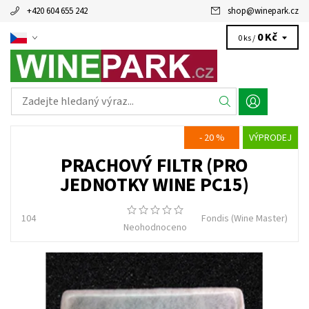
+420 604 655 242
shop
@
winepark.cz
0 Kč
0 ks /
- 20 %
VÝPRODEJ
PRACHOVÝ FILTR (PRO
JEDNOTKY WINE PC15)
104
Fondis (Wine Master)
Neohodnoceno