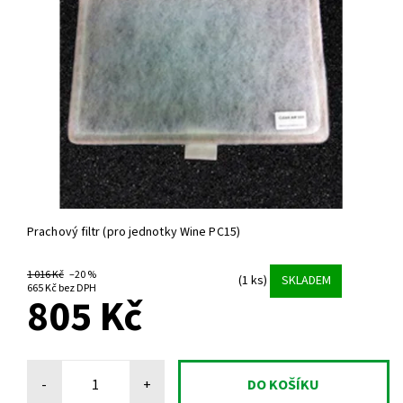
Prachový filtr (pro jednotky Wine PC15)
1 016 Kč
–20 %
(1 ks)
SKLADEM
665 Kč bez DPH
805 Kč
-
+