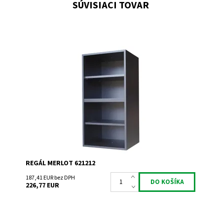
SÚVISIACI TOVAR
Regál univerzální.
Dostupnosť:
Do 3 týdnů
Kód:
621212
Značka:
Expovinalia
Záruka:
2 roky
REGÁL MERLOT 621212
187,41 EUR bez DPH
226,77 EUR