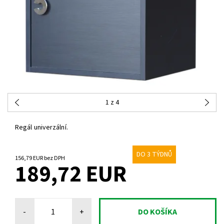
1
z 4
Regál univerzální.
DO 3 TÝDNŮ
156,79 EUR bez DPH
189,72 EUR
-
+