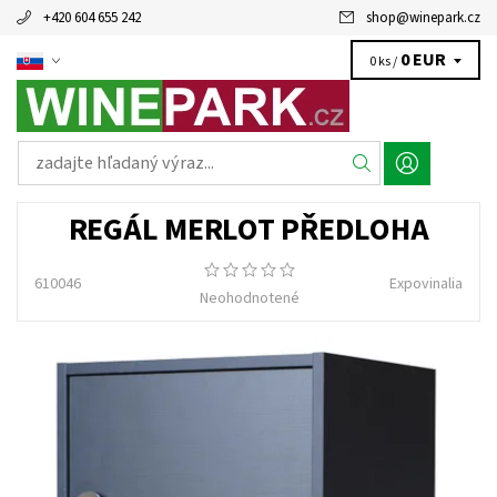
+420 604 655 242
shop
@
winepark.cz
0 EUR
0 ks /
REGÁL MERLOT PŘEDLOHA
610046
Expovinalia
Neohodnotené