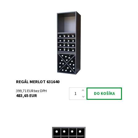
Regál univerzální.
Dostupnosť:
Do 3 týdnů
Kód:
631640
Značka:
Expovinalia
Záruka:
2 roky
REGÁL MERLOT 631640
399,71 EUR bez DPH
483,65 EUR
Regál univerzální.