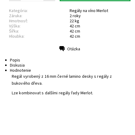
Kategória:
Regály na víno Merlot
Záruka:
2 roky
Hmotnosť:
22 kg
Výška:
42 cm
Šířka:
42 cm
Hloubka:
42 cm
Otázka
Tlač
Popis
Diskusia
Hodnotenie
Regál vyrobený z 16 mm černé lamino desky s regály z
bukového dřeva.
Lze kombinovat s dalšími regály řady Merlot.