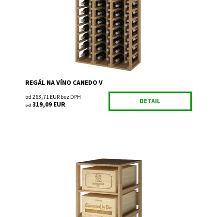
Kód:
EX2060
Značka:
Expovinalia
Záruka:
2 roky
REGÁL NA VÍNO CANEDO V
od 263,71 EUR bez DPH
DETAIL
319,09 EUR
od
Drevený regál na uskladnenie vína.
Dostupnosť:
Do 3 týdnů
Kód:
EX2563
Značka:
Expovinalia
Záruka:
2 roky