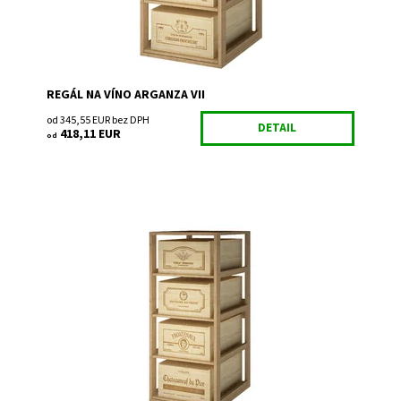
REGÁL NA VÍNO ARGANZA VII
od 345,55 EUR bez DPH
DETAIL
418,11 EUR
od
Drevený regál na uskladnenie vína.
Dostupnosť:
Do 3 týdnů
Kód:
EX2564
Značka:
Expovinalia
Záruka:
2 roky