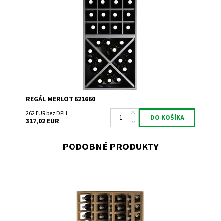
Dostupnosť:
Do 3 týdnů
Kód:
621660
Značka:
Expovinalia
Záruka:
2 roky
REGÁL MERLOT 621660
262 EUR bez DPH
317,02 EUR
PODOBNÉ PRODUKTY
Drevený regál na uskladnenie vína.
Dostupnosť:
Skladem