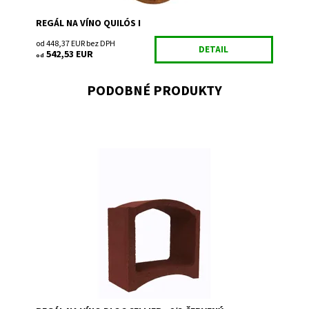
REGÁL NA VÍNO QUILÓS I
od 448,37 EUR bez DPH
DETAIL
542,53 EUR
od
PODOBNÉ PRODUKTY
Regál na uskladnenie a prezentáciu vína.
Dostupnosť:
Skladem 1
Kód:
TR2
Značka:
Bloc Cellier
Záruka:
2 roky