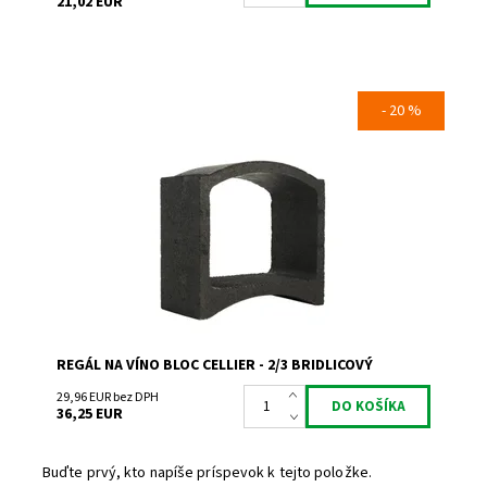
21,02 EUR
- 20 %
Regál na uskladnenie a prezentáciu vína.
Dostupnosť:
Skladem 1
Kód:
TA
Značka:
Bloc Cellier
Záruka:
2 roky
REGÁL NA VÍNO BLOC CELLIER - 2/3 BRIDLICOVÝ
29,96 EUR bez DPH
36,25 EUR
Buďte prvý, kto napíše príspevok k tejto položke.