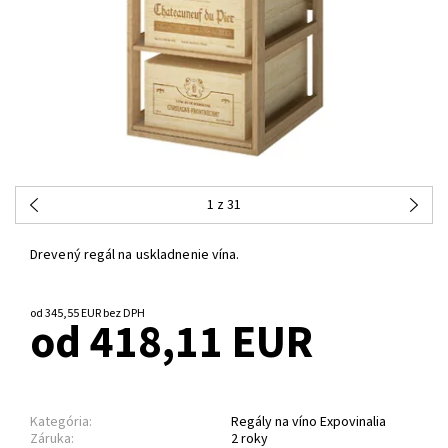
1
z 31
Drevený regál na uskladnenie vína.
od 345,55 EUR bez DPH
od 418,11 EUR
Kategória:
Regály na víno Expovinalia
Záruka:
2 roky