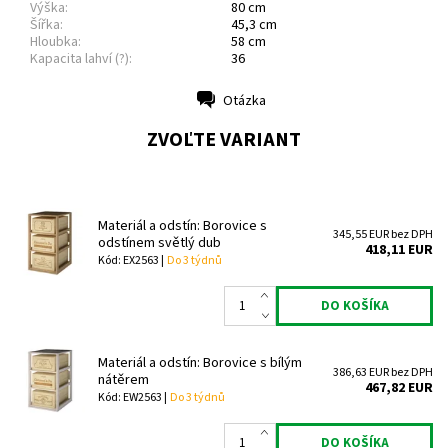
Výška:
80 cm
Šířka:
45,3 cm
Hloubka:
58 cm
Kapacita lahví (?):
36
Otázka
Tlač
ZVOĽTE VARIANT
Materiál a odstín: Borovice s
345,55 EUR bez DPH
odstínem světlý dub
418,11 EUR
Kód: EX2563 |
Do 3 týdnů
Materiál a odstín: Borovice s bílým
386,63 EUR bez DPH
nátěrem
467,82 EUR
Kód: EW2563 |
Do 3 týdnů