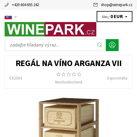
+420 604 655 242
shop
@
winepark.cz
0 EUR
0 ks /
REGÁL NA VÍNO ARGANZA VII
EX2563
Expovinalia
Neohodnotené