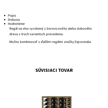
Popis
Diskusia
Hodnotenie
Regál na víno vyrobený z borovicového alebo dubového
dreva v troch variantoch prevedenia.
Možno kombinovať s ďalšími regálmi značky Expovinalia.
SÚVISIACI TOVAR
Drevený regál na uskladnenie vína.
Dostupnosť:
Do 3 týdnů