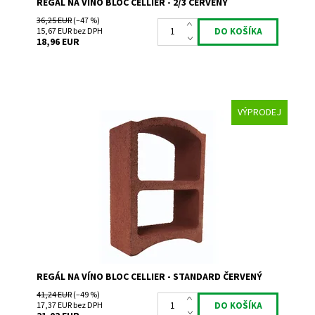
REGÁL NA VÍNO BLOC CELLIER - 2/3 ČERVENÝ
36,25 EUR
(–47 %)
15,67 EUR bez DPH
18,96 EUR
VÝPRODEJ
Regál na uskladnenie a prezentáciu vína.
Dostupnosť:
Skladem 7
Kód:
SR2
Značka:
Bloc Cellier
Záruka:
2 roky
REGÁL NA VÍNO BLOC CELLIER - STANDARD ČERVENÝ
41,24 EUR
(–49 %)
17,37 EUR bez DPH