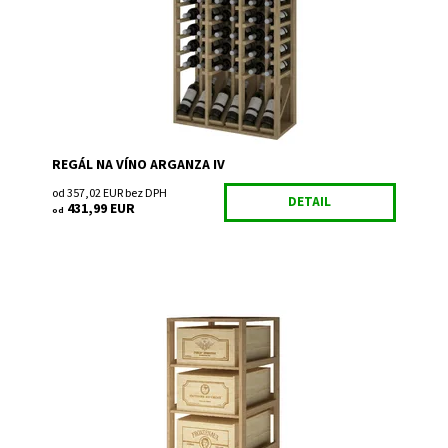
Kód:
EX2092
Značka:
Expovinalia
Záruka:
2 roky
REGÁL NA VÍNO ARGANZA IV
od 357,02 EUR bez DPH
DETAIL
431,99 EUR
od
Drevený regál na uskladnenie vína.
Dostupnosť:
Do 3 týdnů
Kód:
EX2564
Značka:
Expovinalia
Záruka:
2 roky