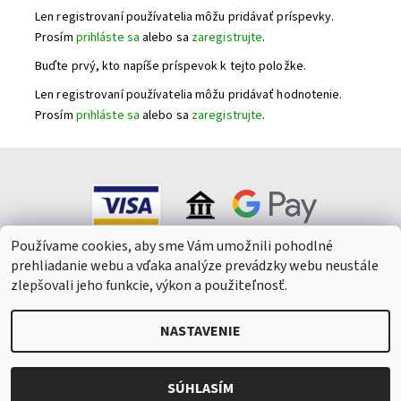
Len registrovaní používatelia môžu pridávať príspevky.
Prosím
prihláste sa
alebo sa
zaregistrujte
.
Buďte prvý, kto napíše príspevok k tejto položke.
Len registrovaní používatelia môžu pridávať hodnotenie.
Prosím
prihláste sa
alebo sa
zaregistrujte
.
Používame cookies, aby sme Vám umožnili pohodlné
prehliadanie webu a vďaka analýze prevádzky webu neustále
zlepšovali jeho funkcie, výkon a použiteľnosť.
NASTAVENIE
2026 © Winepark.cz, všetky práva vyhradené
Upraviť nastavenie
cookies
Vytvoril Shoptet
SÚHLASÍM