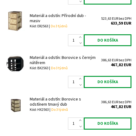
Materiál a odstín: Přírodní dub -
523,63 EUR bez DPH
masiv
633,59 EUR
Kód: ER2563 |
Do 3 týdnů
Materiál a odstín: Borovice s černým
386,63 EUR bez DPH
nátěrem
467,82 EUR
Kód: BX2563 |
Do 3 týdnů
Materiál a odstín: Borovice s
386,63 EUR bez DPH
odstínem tmavý dub
467,82 EUR
Kód: HX2563 |
Do 3 týdnů