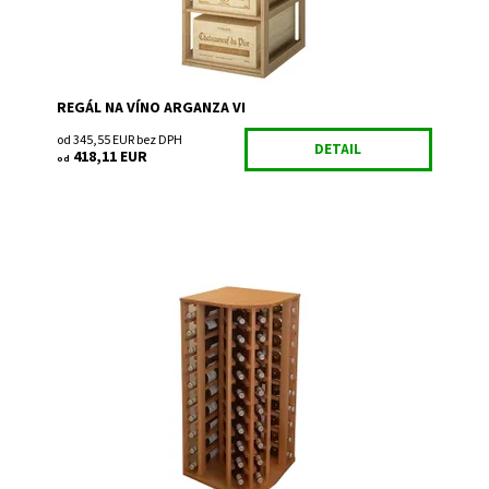
REGÁL NA VÍNO ARGANZA VI
od 345,55 EUR bez DPH
DETAIL
418,11 EUR
od
Drevený regál na uskladnenie vína.
Dostupnosť:
Do 3 týdnů
Kód:
EX2039
Značka:
Expovinalia
Záruka:
2 roky