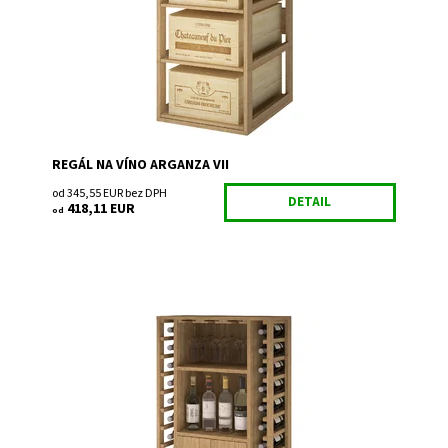
Kód:
EX2563
Značka:
Expovinalia
Záruka:
2 roky
REGÁL NA VÍNO ARGANZA VII
od 345,55 EUR bez DPH
DETAIL
418,11 EUR
od
Drevený regál na uskladnenie vína.
Dostupnosť:
Do 3 týdnů
Kód:
EX2521
Značka:
Expovinalia
Záruka:
2 roky