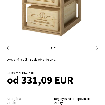
1
z 29
Drevený regál na uskladnenie vína.
od 273,63 EUR bez DPH
od 331,09 EUR
Kategória:
Regály na víno Expovinalia
Záruka:
2 roky