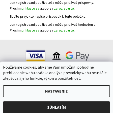
Len registrovaní používatelia môžu pridávať príspevky.
Prosím
prihláste sa
alebo sa
zaregistrujte
.
Buďte prvý, kto napíše príspevok k tejto položke.
Len registrovaní používatelia môžu pridávať hodnotenie.
Prosím
prihláste sa
alebo sa
zaregistrujte
.
Používame cookies, aby sme Vám umožnili pohodlné
prehliadanie webu a vďaka analýze prevádzky webu neustále
zlepšovali jeho funkcie, výkon a použiteľnosť.
NASTAVENIE
2026 © Winepark.cz, všetky práva vyhradené
Upraviť nastavenie
cookies
Vytvoril Shoptet
SÚHLASÍM