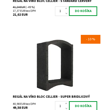
REGÁL NA VÍNO BLOC CELLIER - STANDARD ČERVENÝ
41,24 EUR
(–49 %)
17,37 EUR bez DPH
21,02 EUR
- 10 %
Regál na uskladnenie a prezentáciu vína.
Dostupnosť:
Skladem 5
Kód:
MA
Značka:
Bloc Cellier
Záruka:
2 roky
REGÁL NA VÍNO BLOC CELLIER - SUPER BRIDLICOVÝ
40,98 EUR bez DPH
49,58 EUR