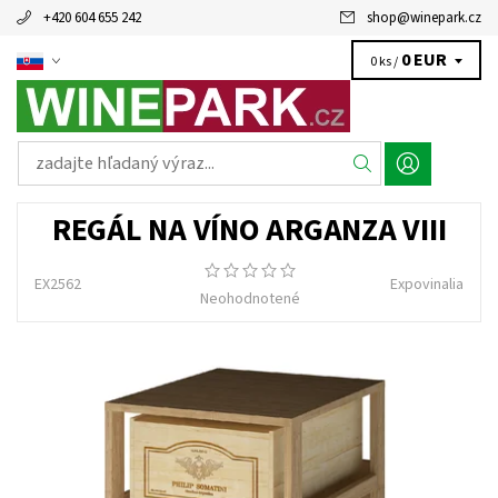
+420 604 655 242
shop
@
winepark.cz
0 EUR
0 ks /
REGÁL NA VÍNO ARGANZA VIII
EX2562
Expovinalia
Neohodnotené