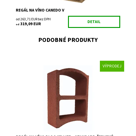
REGÁL NA VÍNO CANEDO V
od 263,71 EUR bez DPH
DETAIL
319,09 EUR
od
PODOBNÉ PRODUKTY
VÝPRODEJ
Regál na uskladnenie a prezentáciu vína.
Dostupnosť:
Skladem 7
Kód:
SR2
Značka:
Bloc Cellier
Záruka:
2 roky