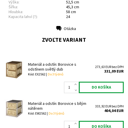
Výška:
52,5 cm
Šířka:
45,3 cm
Hloubka:
58 cm
Kapacita lahví (?):
24
Otázka
Tlač
ZVOĽTE VARIANT
Materiál a odstín: Borovice s
273,63 EUR bez DPH
odstínem světlý dub
331,09 EUR
Kód: EX2562 |
Do 3 týdnů
Materiál a odstín: Borovice s bílým
333,92 EUR bez DPH
nátěrem
404,04 EUR
Kód: EW2562 |
Do 3 týdnů