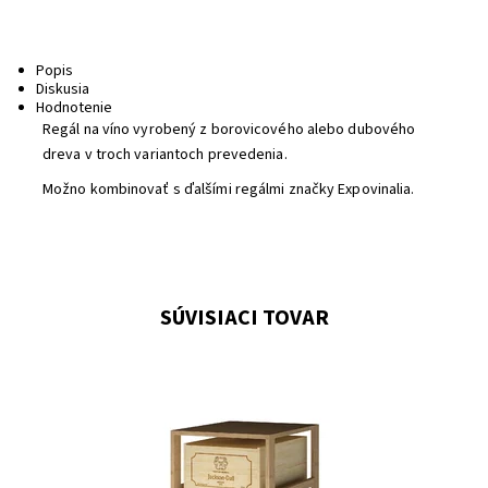
Popis
Diskusia
Hodnotenie
Regál na víno vyrobený z borovicového alebo dubového
dreva v troch variantoch prevedenia.
Možno kombinovať s ďalšími regálmi značky Expovinalia.
SÚVISIACI TOVAR
Drevený regál na uskladnenie vína.
Dostupnosť:
Do 3 týdnů