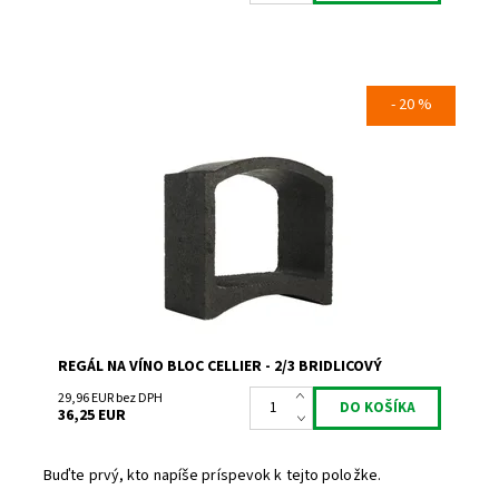
- 20 %
Regál na uskladnenie a prezentáciu vína.
Dostupnosť:
Skladem 1
Kód:
TA
Značka:
Bloc Cellier
Záruka:
2 roky
REGÁL NA VÍNO BLOC CELLIER - 2/3 BRIDLICOVÝ
29,96 EUR bez DPH
36,25 EUR
Buďte prvý, kto napíše príspevok k tejto položke.