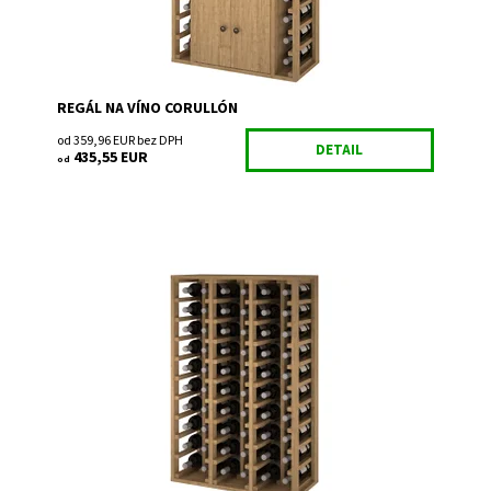
REGÁL NA VÍNO CORULLÓN
od 359,96 EUR bez DPH
DETAIL
435,55 EUR
od
Drevený regál na uskladnenie vína.
Dostupnosť:
Skladem
Kód:
EX2060
Značka:
Expovinalia
Záruka:
2 roky