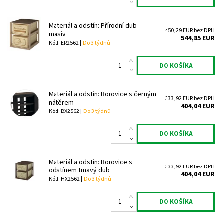
Materiál a odstín: Přírodní dub -
450,29 EUR bez DPH
masiv
544,85 EUR
Kód: ER2562 |
Do 3 týdnů
Materiál a odstín: Borovice s černým
333,92 EUR bez DPH
nátěrem
404,04 EUR
Kód: BX2562 |
Do 3 týdnů
Materiál a odstín: Borovice s
333,92 EUR bez DPH
odstínem tmavý dub
404,04 EUR
Kód: HX2562 |
Do 3 týdnů