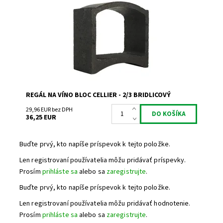
Dostupnosť:
Skladem 1
Kód:
TA
Značka:
Bloc Cellier
Záruka:
2 roky
REGÁL NA VÍNO BLOC CELLIER - 2/3 BRIDLICOVÝ
29,96 EUR bez DPH
36,25 EUR
Buďte prvý, kto napíše príspevok k tejto položke.
Len registrovaní používatelia môžu pridávať príspevky.
Prosím
prihláste sa
alebo sa
zaregistrujte
.
Buďte prvý, kto napíše príspevok k tejto položke.
Len registrovaní používatelia môžu pridávať hodnotenie.
Prosím
prihláste sa
alebo sa
zaregistrujte
.