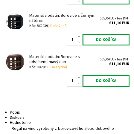
Materiál a odstín: Borovice s černým
505,04 EUR bez DPH
nátěrem
611,10 EUR
Kód: BX2039 |
Do 3 týdnů
Materiál a odstín: Borovice s
505,04 EUR bez DPH
odstínem tmavý dub
611,10 EUR
Kód: HX2039 |
Do 3 týdnů
Popis
Diskusia
Hodnotenie
Regál na víno vyrobený z borovicového alebo dubového