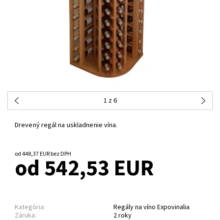
1
z 6
Drevený regál na uskladnenie vína.
od 448,37 EUR bez DPH
od 542,53 EUR
Kategória:
Regály na víno Expovinalia
Záruka:
2 roky