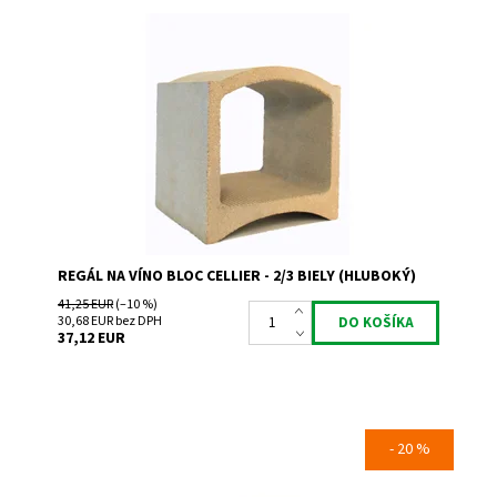
Regál na uskladnenie a prezentáciu vína s hĺbkou 30 cm.
Dostupnosť:
Skladem 1
Kód:
TBL
Značka:
Bloc Cellier
Záruka:
2 roky
REGÁL NA VÍNO BLOC CELLIER - 2/3 BIELY (HLUBOKÝ)
41,25 EUR
(–10 %)
30,68 EUR bez DPH
37,12 EUR
- 20 %
Regál na uskladnenie a prezentáciu vína.