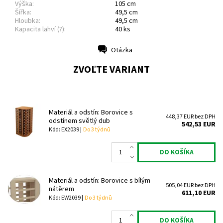
Výška:
105 cm
Šířka:
49,5 cm
Hloubka:
49,5 cm
Kapacita lahví (?):
40 ks
Otázka
Tlač
ZVOĽTE VARIANT
Materiál a odstín: Borovice s
448,37 EUR bez DPH
odstínem světlý dub
542,53 EUR
Kód: EX2039 |
Do 3 týdnů
Materiál a odstín: Borovice s bílým
505,04 EUR bez DPH
nátěrem
611,10 EUR
Kód: EW2039 |
Do 3 týdnů