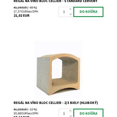
REGÁL NA VÍNO BLOC CELLIER - STANDARD ČERVENÝ
41,24 EUR
(–49 %)
17,37 EUR bez DPH
21,02 EUR
Regál na uskladnenie a prezentáciu vína s hĺbkou 30 cm.
Dostupnosť:
Skladem 1
Kód:
TBL
Značka:
Bloc Cellier
Záruka:
2 roky
REGÁL NA VÍNO BLOC CELLIER - 2/3 BIELY (HLUBOKÝ)
41,25 EUR
(–10 %)
30,68 EUR bez DPH