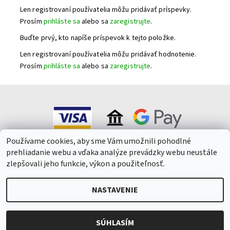
Len registrovaní používatelia môžu pridávať príspevky.
Prosím
prihláste sa
alebo sa
zaregistrujte
.
Buďte prvý, kto napíše príspevok k tejto položke.
Len registrovaní používatelia môžu pridávať hodnotenie.
Prosím
prihláste sa
alebo sa
zaregistrujte
.
Používame cookies, aby sme Vám umožnili pohodlné
prehliadanie webu a vďaka analýze prevádzky webu neustále
zlepšovali jeho funkcie, výkon a použiteľnosť.
NASTAVENIE
2026 © Winepark.cz, všetky práva vyhradené
Upraviť nastavenie
cookies
Vytvoril Shoptet
SÚHLASÍM