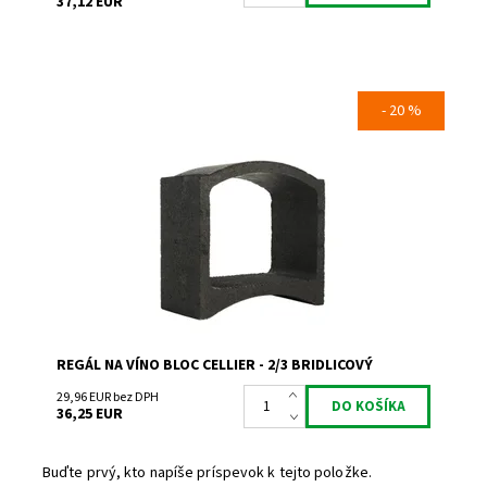
37,12 EUR
- 20 %
Regál na uskladnenie a prezentáciu vína.
Dostupnosť:
Skladem 1
Kód:
TA
Značka:
Bloc Cellier
Záruka:
2 roky
REGÁL NA VÍNO BLOC CELLIER - 2/3 BRIDLICOVÝ
29,96 EUR bez DPH
36,25 EUR
Buďte prvý, kto napíše príspevok k tejto položke.