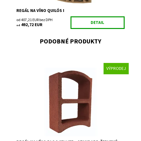
REGÁL NA VÍNO QUILÓS I
od 407,21 EUR bez DPH
DETAIL
492,72 EUR
od
PODOBNÉ PRODUKTY
VÝPRODEJ
Regál na uskladnenie a prezentáciu vína.
Dostupnosť:
Skladem 7
Kód:
SR2
Značka:
Bloc Cellier
Záruka:
2 roky