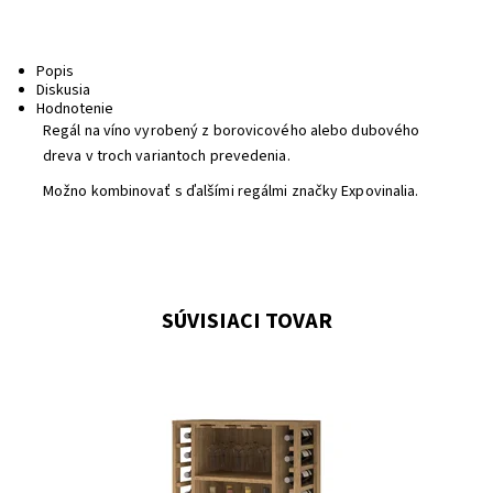
Popis
Diskusia
Hodnotenie
Regál na víno vyrobený z borovicového alebo dubového
dreva v troch variantoch prevedenia.
Možno kombinovať s ďalšími regálmi značky Expovinalia.
SÚVISIACI TOVAR
Drevený regál na uskladnenie vína.
Dostupnosť:
Do 3 týdnů