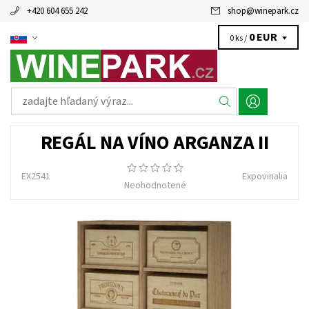
+420 604 655 242
shop
@
winepark.cz
0 EUR
0 ks /
REGÁL NA VÍNO ARGANZA II
EX2541
Expovinalia
Neohodnotené