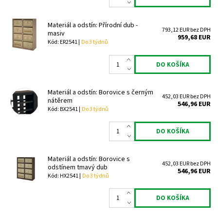
Materiál a odstín: Přírodní dub -
793,12 EUR bez DPH
masiv
959,68 EUR
Kód: ER2541 |
Do 3 týdnů
Materiál a odstín: Borovice s černým
452,03 EUR bez DPH
nátěrem
546,96 EUR
Kód: BX2541 |
Do 3 týdnů
Materiál a odstín: Borovice s
452,03 EUR bez DPH
odstínem tmavý dub
546,96 EUR
Kód: HX2541 |
Do 3 týdnů