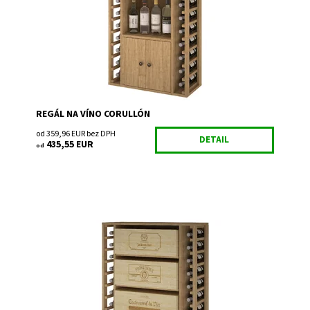
Kód:
EX2521
Značka:
Expovinalia
Záruka:
2 roky
REGÁL NA VÍNO CORULLÓN
od 359,96 EUR bez DPH
DETAIL
435,55 EUR
od
Drevený regál na uskladnenie vína.
Dostupnosť:
Do 3 týdnů
Kód:
EX2542
Značka:
Expovinalia
Záruka:
2 roky