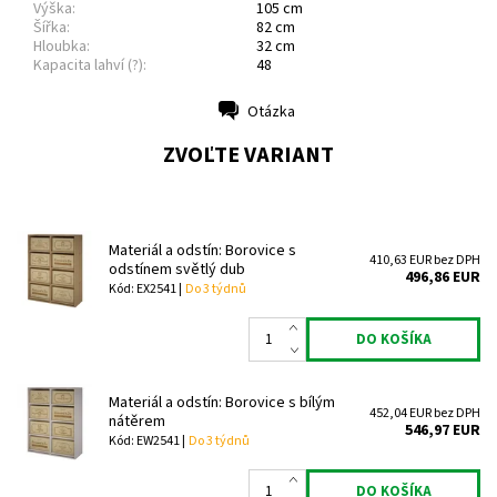
Výška:
105 cm
Šířka:
82 cm
Hloubka:
32 cm
Kapacita lahví (?):
48
Otázka
Tlač
ZVOĽTE VARIANT
Materiál a odstín: Borovice s
410,63 EUR bez DPH
odstínem světlý dub
496,86 EUR
Kód: EX2541 |
Do 3 týdnů
Materiál a odstín: Borovice s bílým
452,04 EUR bez DPH
nátěrem
546,97 EUR
Kód: EW2541 |
Do 3 týdnů