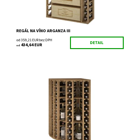
REGÁL NA VÍNO ARGANZA III
od 359,21 EUR bez DPH
DETAIL
434,64 EUR
od
Drevený regál na uskladnenie vína.
Dostupnosť:
Do 3 týdnů
Kód:
EX2035
Značka:
Expovinalia
Záruka:
2 roky