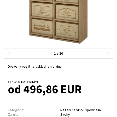
1
z 26
Drevený regál na uskladnenie vína.
od 410,63 EUR bez DPH
od 496,86 EUR
Kategória:
Regály na víno Expovinalia
Záruka:
2 roky