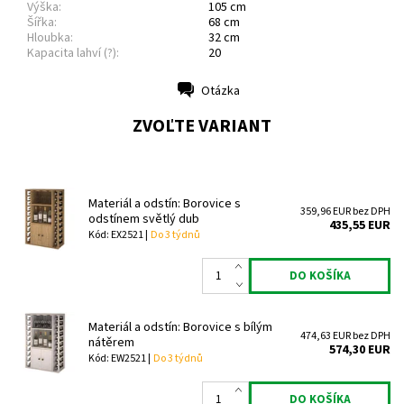
Výška:
105 cm
Šířka:
68 cm
Hloubka:
32 cm
Kapacita lahví (?):
20
Otázka
Tlač
ZVOĽTE VARIANT
Materiál a odstín: Borovice s
359,96 EUR bez DPH
odstínem světlý dub
435,55 EUR
Kód: EX2521 |
Do 3 týdnů
Materiál a odstín: Borovice s bílým
474,63 EUR bez DPH
nátěrem
574,30 EUR
Kód: EW2521 |
Do 3 týdnů