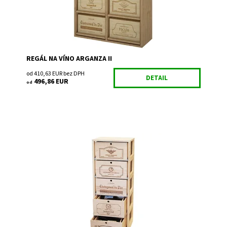
REGÁL NA VÍNO ARGANZA II
od 410,63 EUR bez DPH
DETAIL
496,86 EUR
od
Drevený regál na uskladnenie vína.
Dostupnosť:
Do 3 týdnů
Kód:
EX2552
Značka:
Expovinalia
Záruka:
2 roky