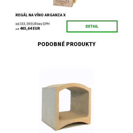
REGÁL NA VÍNO ARGANZA X
od 333,59 EUR bez DPH
DETAIL
403,64 EUR
od
PODOBNÉ PRODUKTY
Regál na uskladnenie a prezentáciu vína s hĺbkou 30 cm.
Dostupnosť:
Skladem 1
Kód:
TBL
Značka:
Bloc Cellier
Záruka:
2 roky