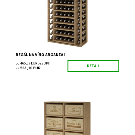
Dostupnosť:
Do 3 týdnů
Kód:
EX2540
Značka:
Expovinalia
Záruka:
2 roky
REGÁL NA VÍNO ARGANZA I
od 465,37 EUR bez DPH
DETAIL
563,10 EUR
od
Drevený regál na uskladnenie vína.
Dostupnosť:
Do 3 týdnů
Kód:
EX2541
Značka:
Expovinalia
Záruka:
2 roky