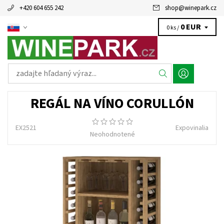
+420 604 655 242
shop
@
winepark.cz
0 EUR
0 ks /
REGÁL NA VÍNO CORULLÓN
EX2521
Expovinalia
Neohodnotené