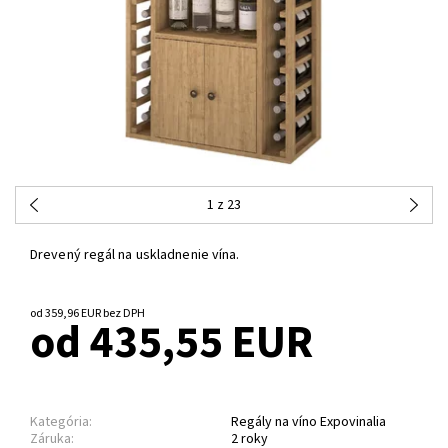
1
z 23
Drevený regál na uskladnenie vína.
od 359,96 EUR bez DPH
od 435,55 EUR
Kategória:
Regály na víno Expovinalia
Záruka:
2 roky