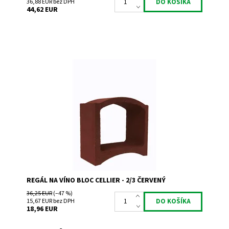
36,88 EUR bez DPH
44,62 EUR
Regál na uskladnenie a prezentáciu vína.
Dostupnosť:
Skladem 1
Kód:
TR2
Značka:
Bloc Cellier
Záruka:
2 roky
REGÁL NA VÍNO BLOC CELLIER - 2/3 ČERVENÝ
36,25 EUR
(–47 %)
15,67 EUR bez DPH
18,96 EUR