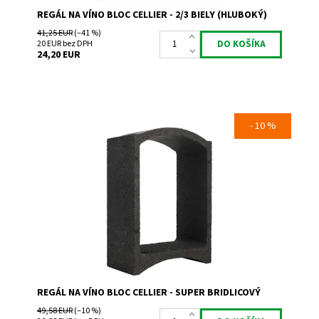
REGÁL NA VÍNO BLOC CELLIER - 2/3 BIELY (HLUBOKÝ)
41,25 EUR
(–41 %)
20 EUR bez DPH
24,20 EUR
- 10 %
Regál na uskladnenie a prezentáciu vína.
Dostupnosť:
Skladem 5
Kód:
MA
Značka:
Bloc Cellier
Záruka:
2 roky
REGÁL NA VÍNO BLOC CELLIER - SUPER BRIDLICOVÝ
49,58 EUR
(–10 %)