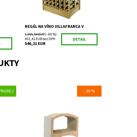
Záruka:
2 roky
REGÁL NA VÍNO VILLAFRANCA V
1 365,54 EUR
(–60 %)
451,41 EUR bez DPH
DETAIL
L
546,21 EUR
UKTY
PRODEJ
- 20 %
ciu
Regál na uskladnenie a prezentáciu
vína.
Dostupnosť:
Skladem 27
Kód:
DB
Značka:
Bloc Cellier
Záruka:
2 roky