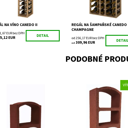
ka:
2 roky
Záruka:
2 roky
L NA VÍNO CANEDO II
REGÁL NA ŠAMPAŇSKÉ CANEDO
CHAMPAGNE
1,67 EUR bez DPH
DETAIL
5,12 EUR
od 256,17 EUR bez DPH
DETAI
309,96 EUR
od
PODOBNÉ PROD
VÝ
l na uskladnenie a prezentáciu
Regál na uskladnenie a prezentá
vína.
upnosť:
Skladem 1
Dostupnosť:
Skladem 7
TR2
Kód:
SR2
ka:
Bloc Cellier
Značka:
Bloc Cellier
ka:
2 roky
Záruka:
2 roky