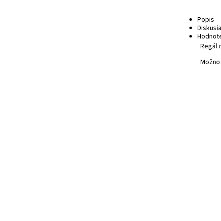
Popis
Diskusi
Hodnote
Regál 
Možno 
Drev
Dost
Kód:
Znač