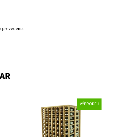
h prevedenia.
VAR
VÝPRODEJ
a.
Drevený regál na uskladnenie vína.
Dostupnosť:
Skladem 1
Kód:
ER2067
Značka:
Expovinalia