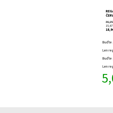
REGÁ
ČER
36,25
15,67
18,9
Buďte 
Len re
Buďte 
Len re
5,