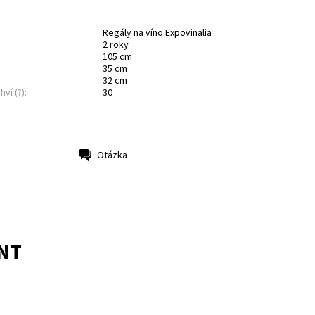
Regály na víno Expovinalia
2 roky
105 cm
35 cm
32 cm
hví (?):
30
Otázka
NT