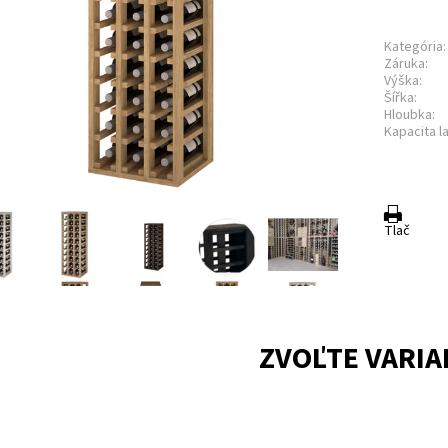
Kategória:
Záruka:
Výška:
Šířka:
Hloubka:
Kapacita la
Tlač
ZVOĽTE VARIA