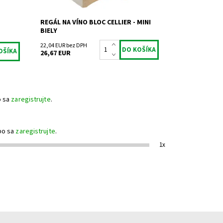
REGÁL NA VÍNO BLOC CELLIER - MINI
BIELY
22,04 EUR bez DPH
26,67 EUR
o sa
zaregistrujte
.
bo sa
zaregistrujte
.
1x