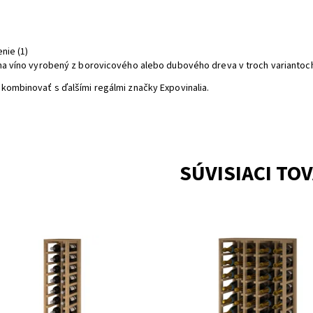
a
nie (1)
na víno vyrobený z borovicového alebo dubového dreva v troch variantoc
kombinovať s ďalšími regálmi značky Expovinalia.
SÚVISIACI TO
ený regál na uskladnenie vína.
Drevený regál na uskladnenie vín
upnosť:
Skladem
Dostupnosť:
Do 3 týdnů
EX2032
Kód:
EX2062
ka:
Expovinalia
Značka:
Expovinalia