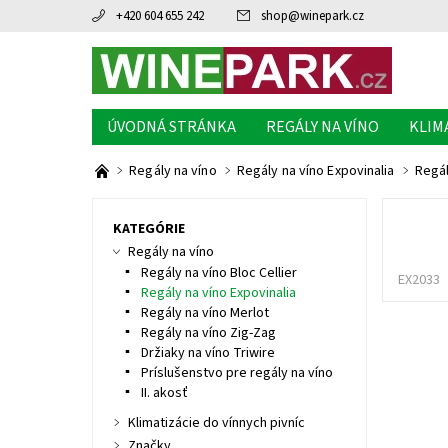
+420 604 655 242
shop
@
winepark.cz
ÚVODNÁ STRÁNKA
REGÁLY NA VÍNO
KLIM
Regály na víno
Regály na víno Expovinalia
Regál
KATEGÓRIE
Regály na víno
Regály na víno Bloc Cellier
EX2033
Regály na víno Expovinalia
Regály na víno Merlot
Regály na víno Zig-Zag
Držiaky na víno Triwire
Príslušenstvo pre regály na víno
II. akosť
Klimatizácie do vínnych pivníc
Značky