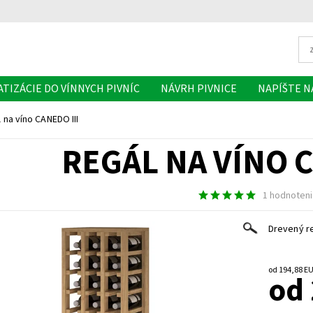
ATIZÁCIE DO VÍNNYCH PIVNÍC
NÁVRH PIVNICE
NAPÍŠTE 
 na víno CANEDO III
REGÁL NA VÍNO C
1 hodnoten
Drevený re
od