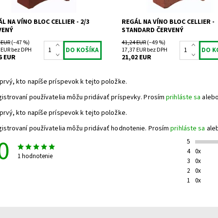
L NA VÍNO BLOC CELLIER - 2/3
REGÁL NA VÍNO BLOC CELLIER -
VENÝ
STANDARD ČERVENÝ
 EUR
(–47 %)
41,24 EUR
(–49 %)
 EUR bez DPH
17,37 EUR bez DPH
6 EUR
21,02 EUR
prvý, kto napíše príspevok k tejto položke.
gistrovaní používatelia môžu pridávať príspevky. Prosím
prihláste sa
aleb
prvý, kto napíše príspevok k tejto položke.
gistrovaní používatelia môžu pridávať hodnotenie. Prosím
prihláste sa
ale
0
5
4
0x
1 hodnotenie
3
0x
2
0x
1
0x