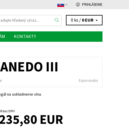
PRIHLÁSENIE
0 ks /
0 EUR
NÁM
KONTAKTY
ANEDO III
ie
Expovinalia
gál na uskladnenie vína.
od 194,88 EUR bez DPH
 235,80 EUR