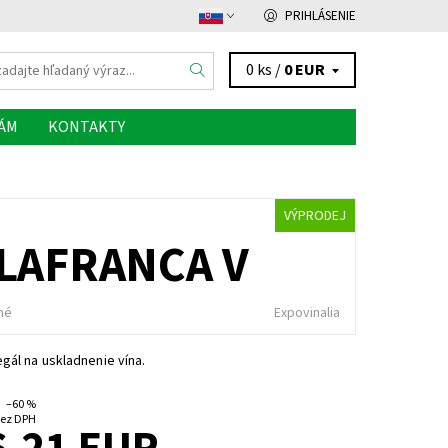
PRIHLÁSENIE
0 ks /
0 EUR
NÁM
KONTAKTY
VÝPRODEJ
LLAFRANCA V
né
Expovinalia
gál na uskladnenie vína.
–60 %
1,41 EUR bez DPH