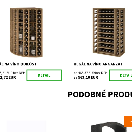
ený regál na uskladnenie vína.
Drevený regál na uskladnenie vín
upnosť:
Do 3 týdnů
Dostupnosť:
Do 3 týdnů
EX2035
Kód:
EX2540
ka:
Expovinalia
Značka:
Expovinalia
ka:
2 roky
Záruka:
2 roky
L NA VÍNO QUILÓS I
REGÁL NA VÍNO ARGANZA I
7,21 EUR bez DPH
od 465,37 EUR bez DPH
DETAIL
DETAI
2,72 EUR
563,10 EUR
od
PODOBNÉ PROD
l na uskladnenie a prezentáciu
Regál na uskladnenie a prezentá