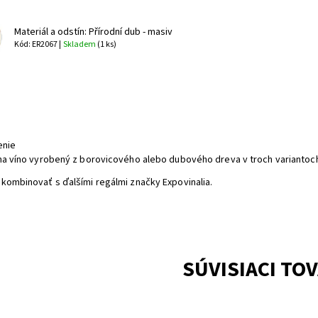
Materiál a odstín: Přírodní dub - masiv
Kód: ER2067 |
Skladem
(1 ks)
a
enie
na víno vyrobený z borovicového alebo dubového dreva v troch variantoc
kombinovať s ďalšími regálmi značky Expovinalia.
SÚVISIACI TO