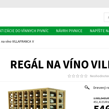
ATIZÁCIE DO VÍNNYCH PIVNÍC
NÁVRH PIVNICE
NAPÍŠTE 
 na víno VILLAFRANCA V
REGÁL NA VÍNO VI
Neohodnote
Drevený re
1 365,54 EUR
45