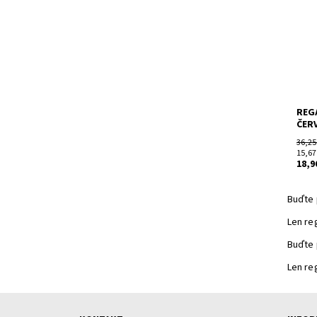
vína.
Dost
Kód:
Znač
Záru
REGÁ
ČER
36,25
15,67
18,9
Buďte 
Len re
Buďte 
Len re