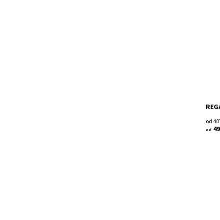
Drev
Dost
Kód:
Znač
Záru
REGÁ
od 40
49
od
Regá