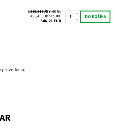
1 365,54 EUR
(–60 %)
451,41 EUR bez DPH
546,21 EUR
h prevedenia.
VAR