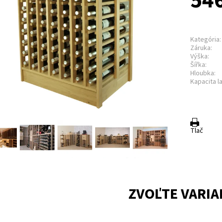
54
Kategória:
Záruka:
Výška:
Šířka:
Hloubka:
Kapacita la
Tlač
ZVOĽTE VARIA