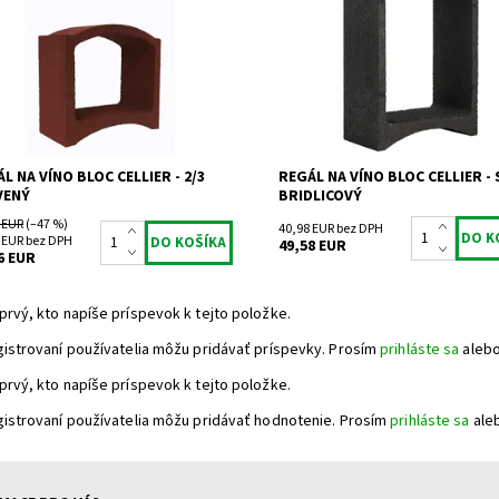
vína.
upnosť:
Skladem 1
Dostupnosť:
Skladem 5
TR2
Kód:
MA
ka:
Bloc Cellier
Značka:
Bloc Cellier
ka:
2 roky
Záruka:
2 roky
L NA VÍNO BLOC CELLIER - 2/3
REGÁL NA VÍNO BLOC CELLIER -
VENÝ
BRIDLICOVÝ
 EUR
(–47 %)
40,98 EUR bez DPH
 EUR bez DPH
49,58 EUR
6 EUR
prvý, kto napíše príspevok k tejto položke.
gistrovaní používatelia môžu pridávať príspevky. Prosím
prihláste sa
aleb
prvý, kto napíše príspevok k tejto položke.
gistrovaní používatelia môžu pridávať hodnotenie. Prosím
prihláste sa
ale