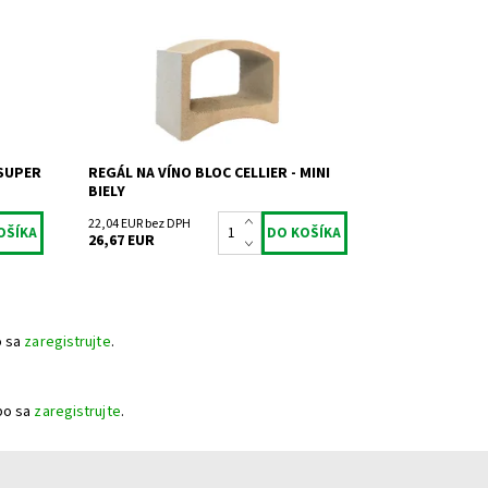
vína.
Dostupnosť:
Skladem 27
Kód:
DB
Značka:
Bloc Cellier
Záruka:
2 roky
 SUPER
REGÁL NA VÍNO BLOC CELLIER - MINI
BIELY
22,04 EUR bez DPH
26,67 EUR
o sa
zaregistrujte
.
bo sa
zaregistrujte
.