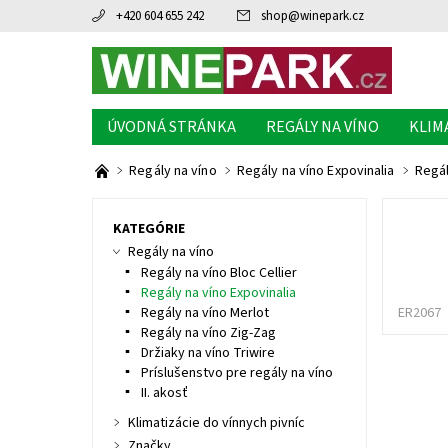
+420 604 655 242
shop
@
winepark.cz
ÚVODNÁ STRÁNKA
REGÁLY NA VÍNO
KLIM
Regály na víno
Regály na víno Expovinalia
Regál
KATEGÓRIE
Regály na víno
Regály na víno Bloc Cellier
Regály na víno Expovinalia
Regály na víno Merlot
ER2067
Regály na víno Zig-Zag
Držiaky na víno Triwire
Príslušenstvo pre regály na víno
II. akosť
Klimatizácie do vínnych pivníc
Značky