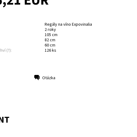
6,21 EUR
Regály na víno Expovinalia
2 roky
105 cm
82 cm
60 cm
hví (?):
126 ks
Otázka
NT