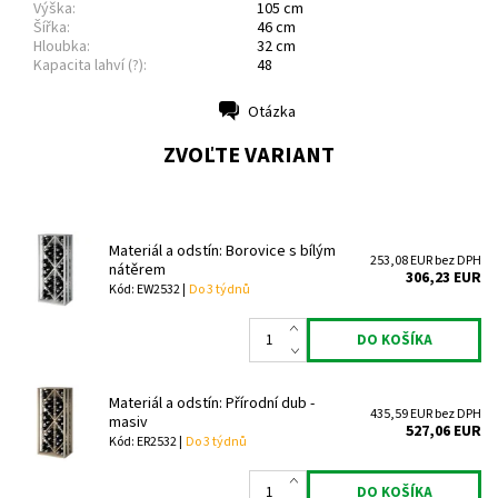
Výška:
105 cm
Šířka:
46 cm
Hloubka:
32 cm
Kapacita lahví (?):
48
Otázka
Tlač
ZVOĽTE VARIANT
Materiál a odstín: Borovice s bílým
253,08 EUR bez DPH
nátěrem
306,23 EUR
Kód: EW2532 |
Do 3 týdnů
Materiál a odstín: Přírodní dub -
435,59 EUR bez DPH
masiv
527,06 EUR
Kód: ER2532 |
Do 3 týdnů