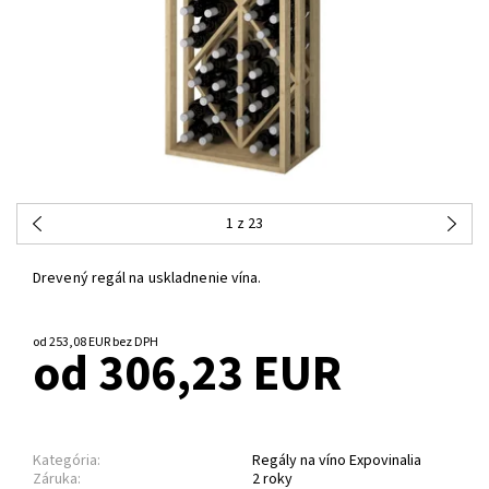
1
z 23
Drevený regál na uskladnenie vína.
od 253,08 EUR bez DPH
od 306,23 EUR
Kategória:
Regály na víno Expovinalia
Záruka:
2 roky