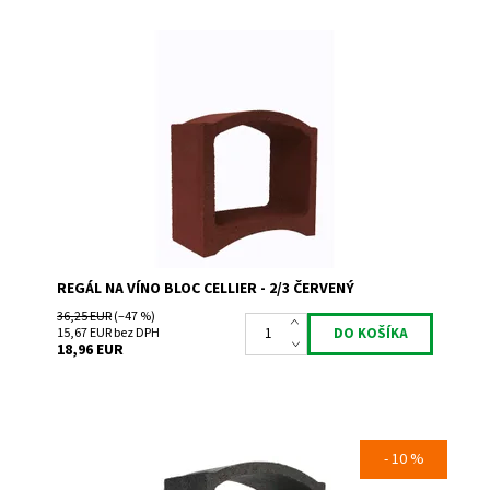
Regál na uskladnenie a prezentáciu vína.
Dostupnosť:
Skladem 1
Kód:
TR2
Značka:
Bloc Cellier
Záruka:
2 roky
REGÁL NA VÍNO BLOC CELLIER - 2/3 ČERVENÝ
36,25 EUR
(–47 %)
15,67 EUR bez DPH
18,96 EUR
- 10 %