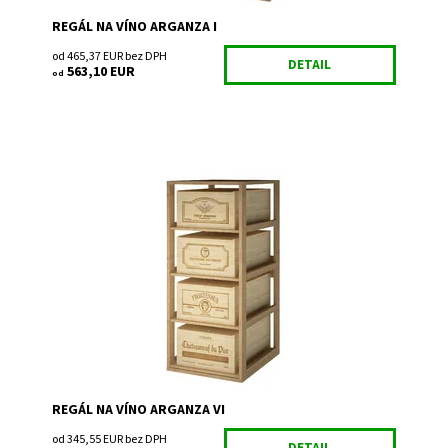
REGÁL NA VÍNO ARGANZA I
od 465,37 EUR bez DPH
DETAIL
563,10 EUR
od
Drevený regál na uskladnenie vína.
Dostupnosť:
Do 3 týdnů
Kód:
EX2564
Značka:
Expovinalia
Záruka:
2 roky
REGÁL NA VÍNO ARGANZA VI
od 345,55 EUR bez DPH
DETAIL