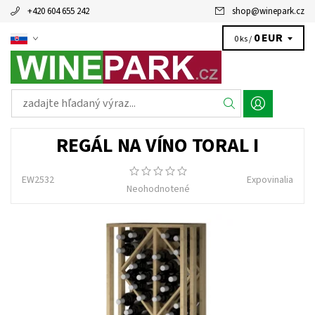
+420 604 655 242
shop
@
winepark.cz
0 EUR
0 ks /
REGÁL NA VÍNO TORAL I
EW2532
Expovinalia
Neohodnotené