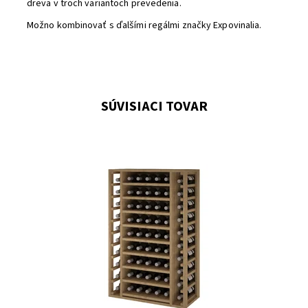
dreva v troch variantoch prevedenia.
Možno kombinovať s ďalšími regálmi značky Expovinalia.
SÚVISIACI TOVAR
Drevený regál na uskladnenie vína.
Dostupnosť:
Do 3 týdnů
Kód:
EX2540
Značka:
Expovinalia
Záruka:
2 roky