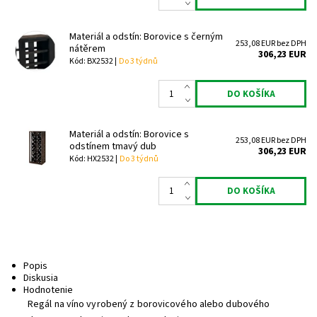
Materiál a odstín: Borovice s černým
253,08 EUR bez DPH
nátěrem
306,23 EUR
Kód: BX2532 |
Do 3 týdnů
Materiál a odstín: Borovice s
253,08 EUR bez DPH
odstínem tmavý dub
306,23 EUR
Kód: HX2532 |
Do 3 týdnů
Popis
Diskusia
Hodnotenie
Regál na víno vyrobený z borovicového alebo dubového