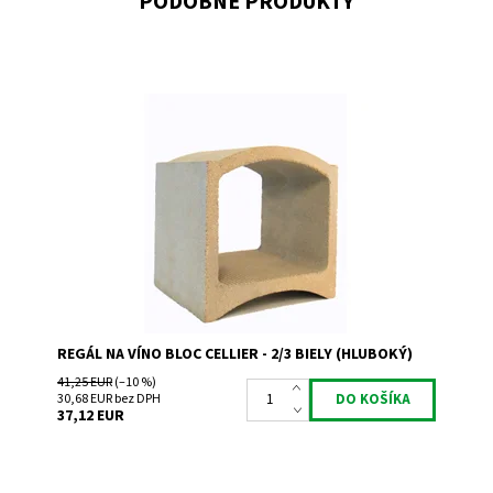
PODOBNÉ PRODUKTY
Regál na uskladnenie a prezentáciu vína s hĺbkou 30 cm.
Dostupnosť:
Skladem 1
Kód:
TBL
Značka:
Bloc Cellier
Záruka:
2 roky
REGÁL NA VÍNO BLOC CELLIER - 2/3 BIELY (HLUBOKÝ)
41,25 EUR
(–10 %)
30,68 EUR bez DPH
37,12 EUR