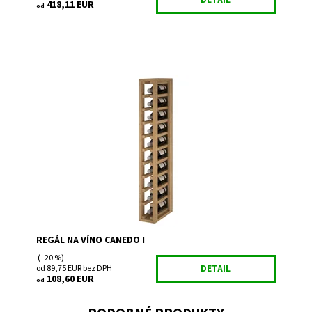
418,11 EUR
od
Drevený regál na uskladnenie vína.
Dostupnosť:
Skladem
Kód:
EX2031
Značka:
Expovinalia
Záruka:
2 roky
REGÁL NA VÍNO CANEDO I
(–20 %)
od 89,75 EUR bez DPH
DETAIL
108,60 EUR
od