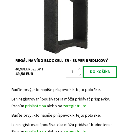
Regál na uskladnenie a prezentáciu vína.
Dostupnosť:
Skladem 5
Kód:
MA
Značka:
Bloc Cellier
Záruka:
2 roky
REGÁL NA VÍNO BLOC CELLIER - SUPER BRIDLICOVÝ
40,98 EUR bez DPH
49,58 EUR
Buďte prvý, kto napíše príspevok k tejto položke.
Len registrovaní používatelia môžu pridávať príspevky.
Prosím
prihláste sa
alebo sa
zaregistrujte
.
Buďte prvý, kto napíše príspevok k tejto položke.
Len registrovaní používatelia môžu pridávať hodnotenie.
Prosím
prihláste sa
alebo sa
zaregistrujte
.